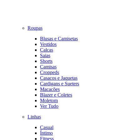
Roupas
Blusas e Camisetas
Vestidos
Calças
Saias
Shorts
Camisas
Croppeds
Casacos e Jaquetas
Cardigans e Sueters
Macacões
Blazer e Coletes
Moletom
Ver Tudo
Linhas
Casual
Íntimo
Fitness