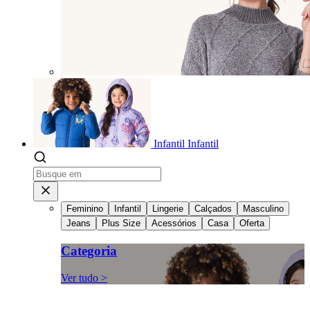
Infantil
Infantil
Feminino
Infantil
Lingerie
Calçados
Masculino
Jeans
Plus Size
Acessórios
Casa
Oferta
Categoria
Ver tudo >