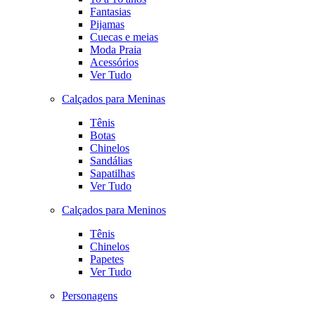
Fantasias
Pijamas
Cuecas e meias
Moda Praia
Acessórios
Ver Tudo
Calçados para Meninas
Tênis
Botas
Chinelos
Sandálias
Sapatilhas
Ver Tudo
Calçados para Meninos
Tênis
Chinelos
Papetes
Ver Tudo
Personagens