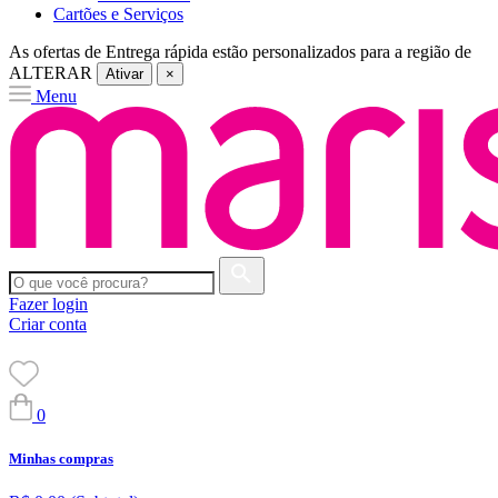
Cartões e Serviços
As ofertas de
Entrega rápida
estão personalizados para a região de
ALTERAR
Ativar
×
Menu
Fazer login
Criar conta
0
Minhas compras