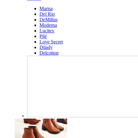
Marisa
Del Rio
DeMillus
Moderna
Lucitex
Plié
Love Secret
Dilady
Delcotton