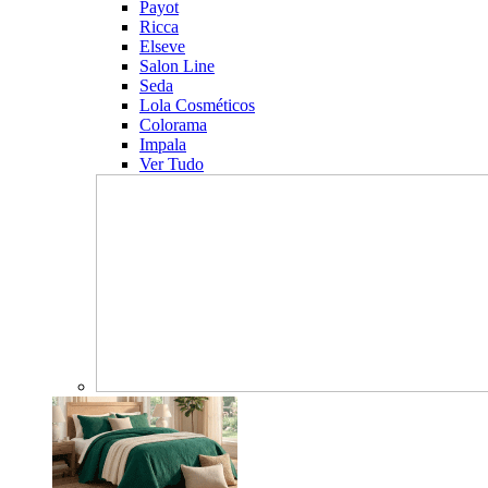
Payot
Ricca
Elseve
Salon Line
Seda
Lola Cosméticos
Colorama
Impala
Ver Tudo