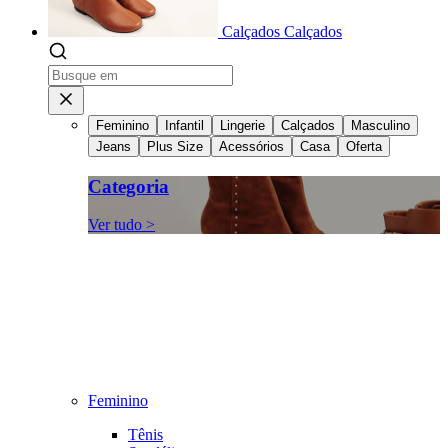
Calçados
Calçados
Feminino
Infantil
Lingerie
Calçados
Masculino
Jeans
Plus Size
Acessórios
Casa
Oferta
Categoria
Ver tudo >
Feminino
Tênis