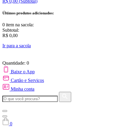
R$ 0,00
(Subtotal)
Últimos produtos adicionados:
0 item
na sacola:
Subtotal:
R$ 0,00
Ir para a sacola
Quantidade: 0
Baixe o App
Cartão e Serviços
Minha conta
0