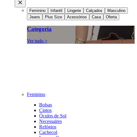
Feminino
Infantil
Lingerie
Calçados
Masculino
Jeans
Plus Size
Acessórios
Casa
Oferta
Categoria
Ver tudo >
Feminino
Bolsas
Cintos
Óculos de Sol
Necessaires
Relógios
Cachecol