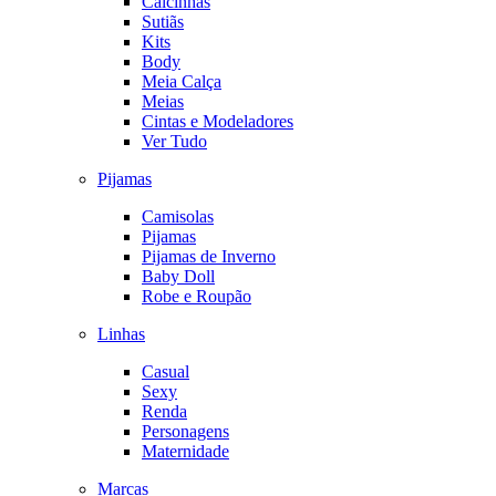
Calcinhas
Sutiãs
Kits
Body
Meia Calça
Meias
Cintas e Modeladores
Ver Tudo
Pijamas
Camisolas
Pijamas
Pijamas de Inverno
Baby Doll
Robe e Roupão
Linhas
Casual
Sexy
Renda
Personagens
Maternidade
Marcas