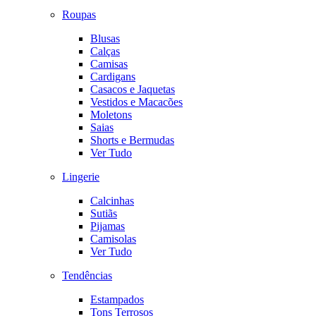
Roupas
Blusas
Calças
Camisas
Cardigans
Casacos e Jaquetas
Vestidos e Macacões
Moletons
Saias
Shorts e Bermudas
Ver Tudo
Lingerie
Calcinhas
Sutiãs
Pijamas
Camisolas
Ver Tudo
Tendências
Estampados
Tons Terrosos