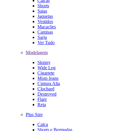
Calças
Shorts
Saias
Jaquetas
Vestidos
Macacões
Camisas
Sarja
Ver Tudo
Modelagem
Skinny
Wide Leg
Cigarrete
Mom Jeans
Cintura Alta
Clochard
Destroyed
Flare
Reta
Plus Size
Calça
Shorts e Bermudas