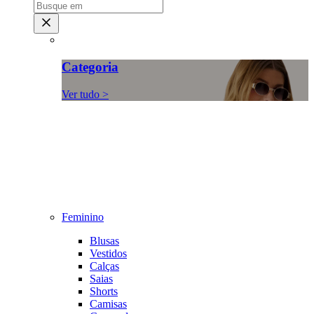
Categoria
Ver tudo >
Feminino
Blusas
Vestidos
Calças
Saias
Shorts
Camisas