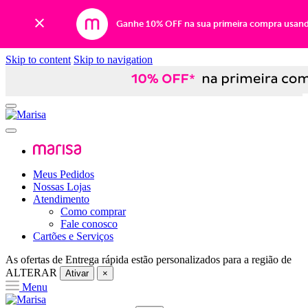
Ganhe 10% OFF na sua primeira compra usan
Skip to content
Skip to navigation
Meus Pedidos
Nossas Lojas
Atendimento
Como comprar
Fale conosco
Cartões e Serviços
As ofertas de
Entrega rápida
estão personalizados para a região de
ALTERAR
Ativar
×
Menu