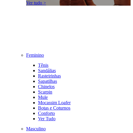
Ver tudo >
Feminino
Tênis
Sandálias
Rasteirinhas
Sapatilhas
Chinelos
Scarpin
Mule
Mocassim Loafer
Botas e Coturnos
Conforto
Ver Tudo
Masculino