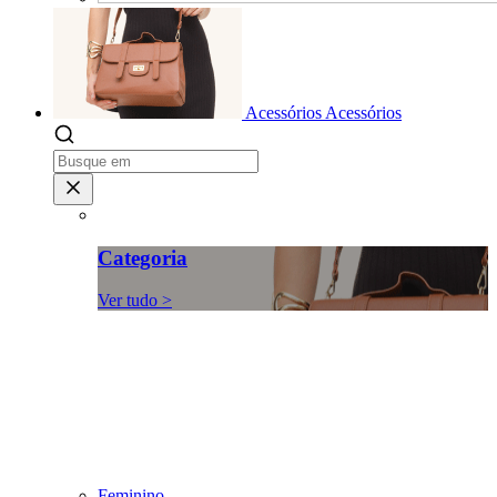
Acessórios
Acessórios
Categoria
Ver tudo >
Feminino