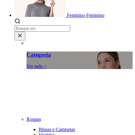
Feminino
Feminino
Categoria
Ver tudo >
Roupas
Blusas e Camisetas
Vestidos