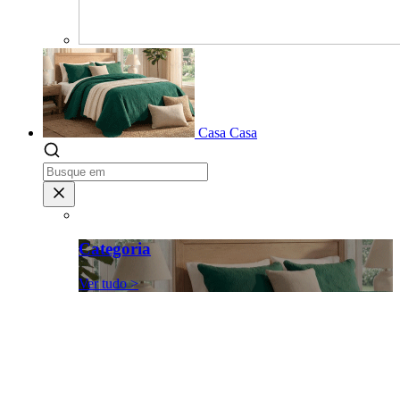
Casa
Casa
Categoria
Ver tudo >