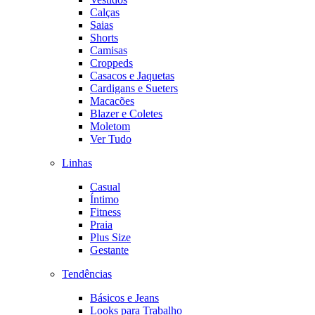
Calças
Saias
Shorts
Camisas
Croppeds
Casacos e Jaquetas
Cardigans e Sueters
Macacões
Blazer e Coletes
Moletom
Ver Tudo
Linhas
Casual
Íntimo
Fitness
Praia
Plus Size
Gestante
Tendências
Básicos e Jeans
Looks para Trabalho