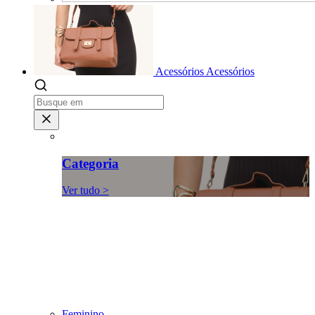
Acessórios
Acessórios
Categoria
Ver tudo >
Feminino