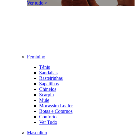
Ver tudo >
Feminino
Tênis
Sandálias
Rasteirinhas
Sapatilhas
Chinelos
Scarpin
Mule
Mocassim Loafer
Botas e Coturnos
Conforto
Ver Tudo
Masculino