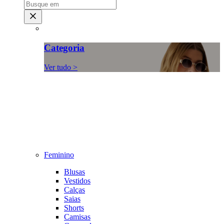
Categoria
Ver tudo >
Feminino
Blusas
Vestidos
Calças
Saias
Shorts
Camisas