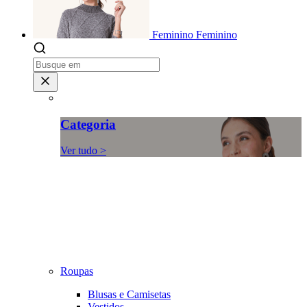
Feminino
Feminino
Categoria
Ver tudo >
Roupas
Blusas e Camisetas
Vestidos