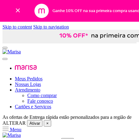
Ganhe 10% OFF na sua primeira compra usan
Skip to content
Skip to navigation
Meus Pedidos
Nossas Lojas
Atendimento
Como comprar
Fale conosco
Cartões e Serviços
As ofertas de
Entrega rápida
estão personalizados para a região de
ALTERAR
Ativar
×
Menu