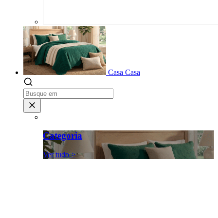
Casa
Casa
Categoria
Ver tudo >