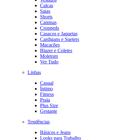
Calças
Saias
Shorts
Camisas
Croppeds
Casacos e Jaquetas
Cardigans e Sueters
Macacões
Blazer e Coletes
Moletom
Ver Tudo
Linhas
Casual
Íntimo
Fitness
Praia
Plus Size
Gestante
Tendências
Básicos e Jeans
Looks para Trabalho