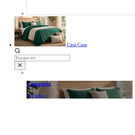
Casa
Casa
Categoria
Ver tudo >