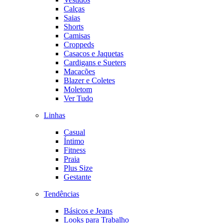
Calças
Saias
Shorts
Camisas
Croppeds
Casacos e Jaquetas
Cardigans e Sueters
Macacões
Blazer e Coletes
Moletom
Ver Tudo
Linhas
Casual
Íntimo
Fitness
Praia
Plus Size
Gestante
Tendências
Básicos e Jeans
Looks para Trabalho