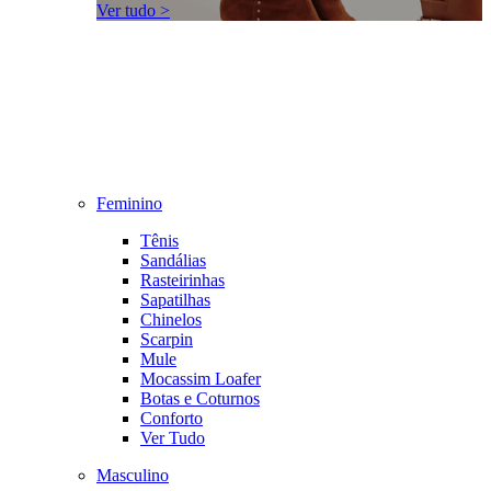
Ver tudo >
Feminino
Tênis
Sandálias
Rasteirinhas
Sapatilhas
Chinelos
Scarpin
Mule
Mocassim Loafer
Botas e Coturnos
Conforto
Ver Tudo
Masculino