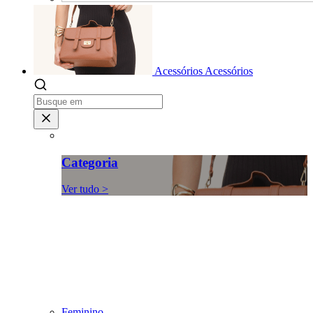
Acessórios
Acessórios
Categoria
Ver tudo >
Feminino