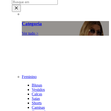
Categoria
Ver tudo >
Feminino
Blusas
Vestidos
Calças
Saias
Shorts
Camisas