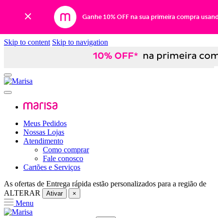
Ganhe 10% OFF na sua primeira compra usan
Skip to content
Skip to navigation
Meus Pedidos
Nossas Lojas
Atendimento
Como comprar
Fale conosco
Cartões e Serviços
As ofertas de
Entrega rápida
estão personalizados para a região de
ALTERAR
Ativar
×
Menu