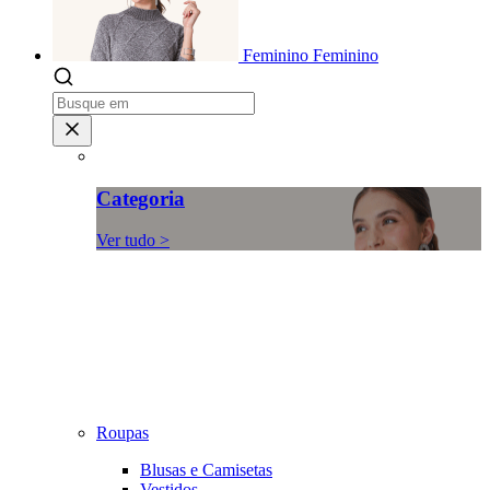
Feminino
Feminino
Categoria
Ver tudo >
Roupas
Blusas e Camisetas
Vestidos