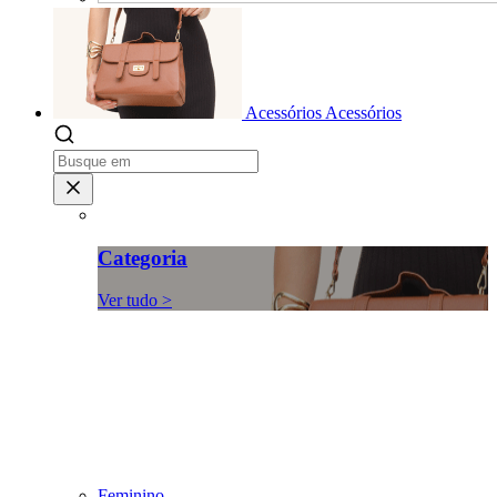
Acessórios
Acessórios
Categoria
Ver tudo >
Feminino