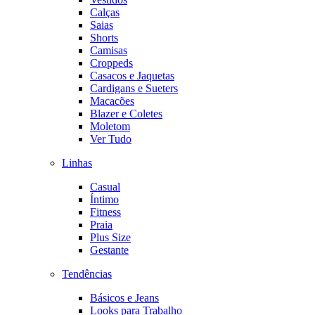
Calças
Saias
Shorts
Camisas
Croppeds
Casacos e Jaquetas
Cardigans e Sueters
Macacões
Blazer e Coletes
Moletom
Ver Tudo
Linhas
Casual
Íntimo
Fitness
Praia
Plus Size
Gestante
Tendências
Básicos e Jeans
Looks para Trabalho