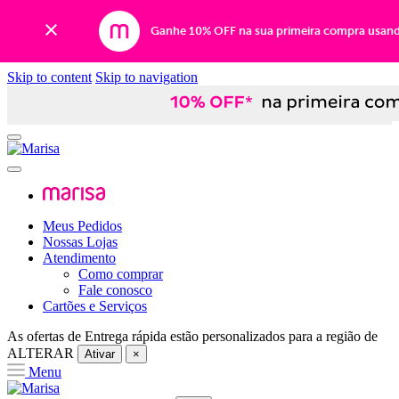
Ganhe 10% OFF na sua primeira compra usan
Skip to content
Skip to navigation
Meus Pedidos
Nossas Lojas
Atendimento
Como comprar
Fale conosco
Cartões e Serviços
As ofertas de
Entrega rápida
estão personalizados para a região de
ALTERAR
Ativar
×
Menu