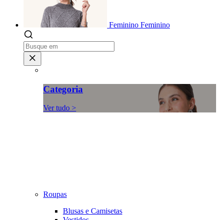
Feminino
Feminino
Categoria
Ver tudo >
Roupas
Blusas e Camisetas
Vestidos