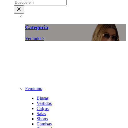
Categoria
Ver tudo >
Feminino
Blusas
Vestidos
Calças
Saias
Shorts
Camisas