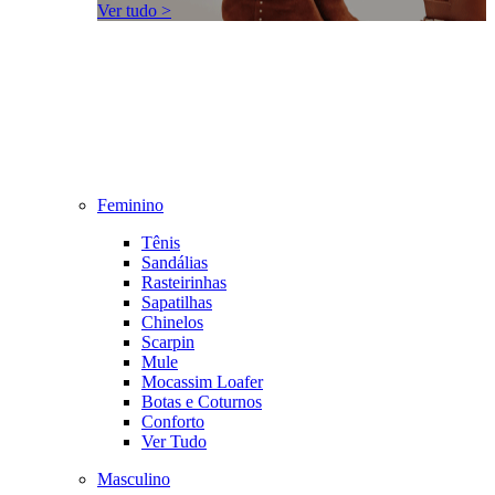
Ver tudo >
Feminino
Tênis
Sandálias
Rasteirinhas
Sapatilhas
Chinelos
Scarpin
Mule
Mocassim Loafer
Botas e Coturnos
Conforto
Ver Tudo
Masculino