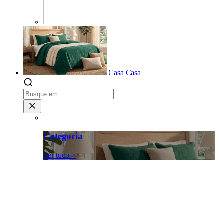
Casa
Casa
Categoria
Ver tudo >