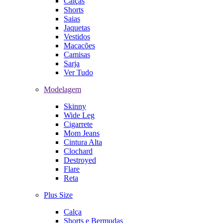
Calças
Shorts
Saias
Jaquetas
Vestidos
Macacões
Camisas
Sarja
Ver Tudo
Modelagem
Skinny
Wide Leg
Cigarrete
Mom Jeans
Cintura Alta
Clochard
Destroyed
Flare
Reta
Plus Size
Calça
Shorts e Bermudas