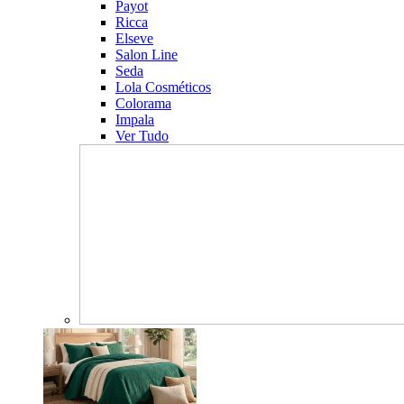
Payot
Ricca
Elseve
Salon Line
Seda
Lola Cosméticos
Colorama
Impala
Ver Tudo