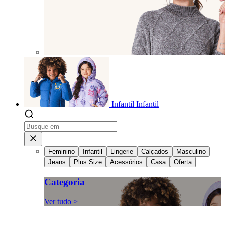
Infantil
Infantil
Feminino
Infantil
Lingerie
Calçados
Masculino
Jeans
Plus Size
Acessórios
Casa
Oferta
Categoria
Ver tudo >