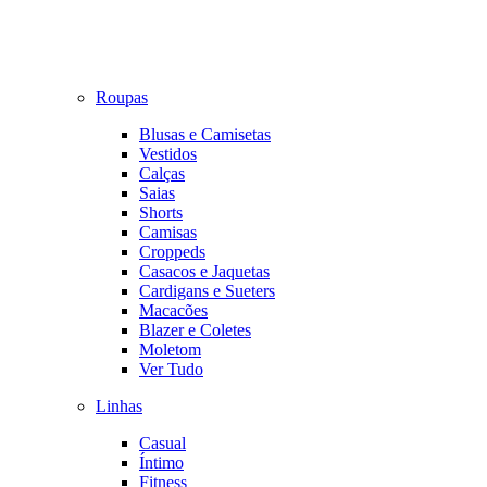
Roupas
Blusas e Camisetas
Vestidos
Calças
Saias
Shorts
Camisas
Croppeds
Casacos e Jaquetas
Cardigans e Sueters
Macacões
Blazer e Coletes
Moletom
Ver Tudo
Linhas
Casual
Íntimo
Fitness