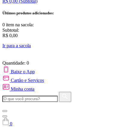
R$ 0,00
(Subtotal)
Últimos produtos adicionados:
0 item
na sacola:
Subtotal:
R$ 0,00
Ir para a sacola
Quantidade: 0
Baixe o App
Cartão e Serviços
Minha conta
0