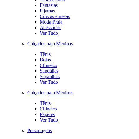
Fantasias
Pijamas
Cuecas e meias
Moda Praia
Acessórios
Ver Tudo
Calçados para Meninas
Tênis
Botas
Chinelos
Sandálias
Sapatilhas
Ver Tudo
Calçados para Meninos
Tênis
Chinelos
Papetes
Ver Tudo
Personagens