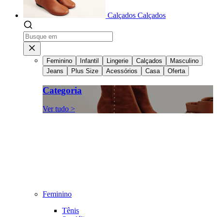
Calçados
Calçados
Feminino
Infantil
Lingerie
Calçados
Masculino
Jeans
Plus Size
Acessórios
Casa
Oferta
Categoria
Ver tudo >
Feminino
Tênis