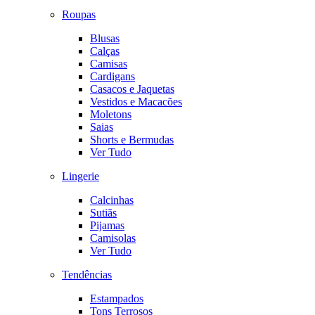
Roupas
Blusas
Calças
Camisas
Cardigans
Casacos e Jaquetas
Vestidos e Macacões
Moletons
Saias
Shorts e Bermudas
Ver Tudo
Lingerie
Calcinhas
Sutiãs
Pijamas
Camisolas
Ver Tudo
Tendências
Estampados
Tons Terrosos