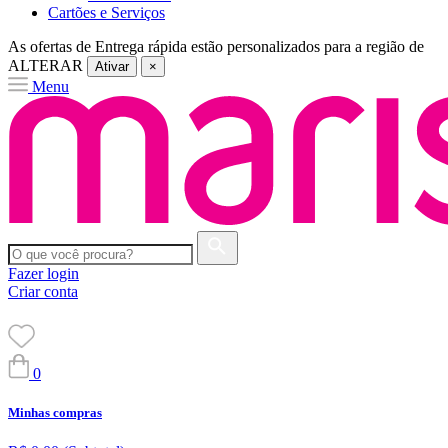
Cartões e Serviços
As ofertas de
Entrega rápida
estão personalizados para a região de
ALTERAR
Ativar
×
Menu
Fazer login
Criar conta
0
Minhas compras