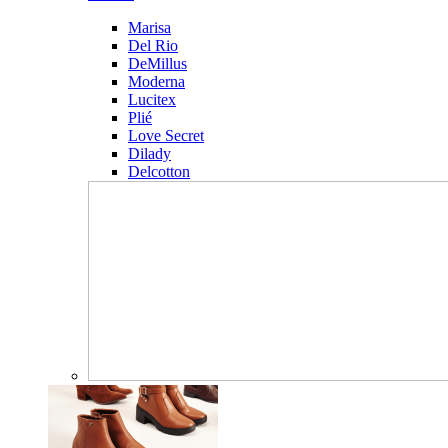
Marisa
Del Rio
DeMillus
Moderna
Lucitex
Plié
Love Secret
Dilady
Delcotton