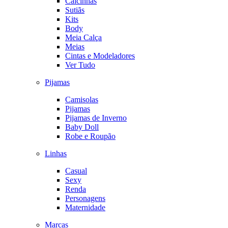
Calcinhas
Sutiãs
Kits
Body
Meia Calça
Meias
Cintas e Modeladores
Ver Tudo
Pijamas
Camisolas
Pijamas
Pijamas de Inverno
Baby Doll
Robe e Roupão
Linhas
Casual
Sexy
Renda
Personagens
Maternidade
Marcas