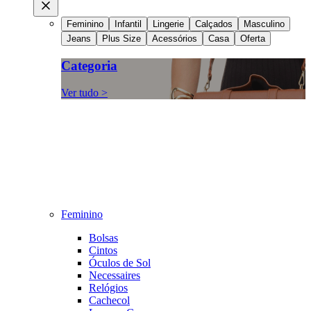
Feminino
Infantil
Lingerie
Calçados
Masculino
Jeans
Plus Size
Acessórios
Casa
Oferta
Categoria
Ver tudo >
Feminino
Bolsas
Cintos
Óculos de Sol
Necessaires
Relógios
Cachecol