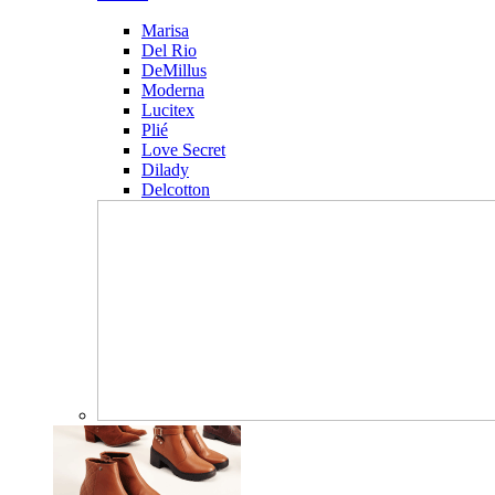
Marisa
Del Rio
DeMillus
Moderna
Lucitex
Plié
Love Secret
Dilady
Delcotton