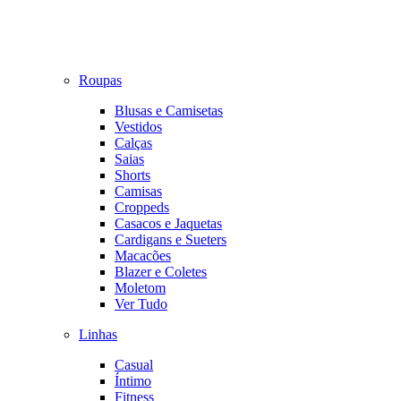
Roupas
Blusas e Camisetas
Vestidos
Calças
Saias
Shorts
Camisas
Croppeds
Casacos e Jaquetas
Cardigans e Sueters
Macacões
Blazer e Coletes
Moletom
Ver Tudo
Linhas
Casual
Íntimo
Fitness