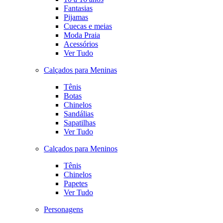
Fantasias
Pijamas
Cuecas e meias
Moda Praia
Acessórios
Ver Tudo
Calçados para Meninas
Tênis
Botas
Chinelos
Sandálias
Sapatilhas
Ver Tudo
Calçados para Meninos
Tênis
Chinelos
Papetes
Ver Tudo
Personagens