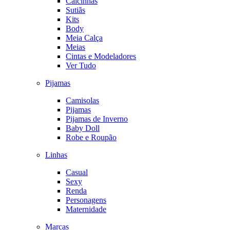
Calcinhas
Sutiãs
Kits
Body
Meia Calça
Meias
Cintas e Modeladores
Ver Tudo
Pijamas
Camisolas
Pijamas
Pijamas de Inverno
Baby Doll
Robe e Roupão
Linhas
Casual
Sexy
Renda
Personagens
Maternidade
Marcas