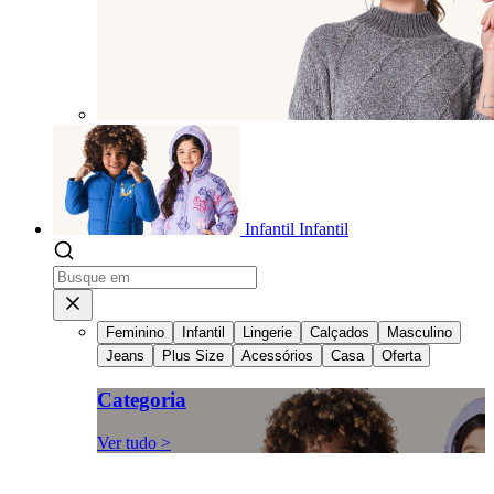
Infantil
Infantil
Feminino
Infantil
Lingerie
Calçados
Masculino
Jeans
Plus Size
Acessórios
Casa
Oferta
Categoria
Ver tudo >