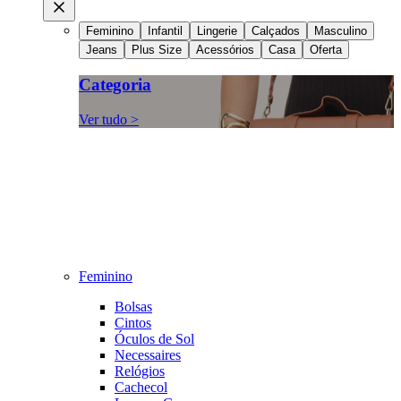
Feminino
Infantil
Lingerie
Calçados
Masculino
Jeans
Plus Size
Acessórios
Casa
Oferta
Categoria
Ver tudo >
Feminino
Bolsas
Cintos
Óculos de Sol
Necessaires
Relógios
Cachecol