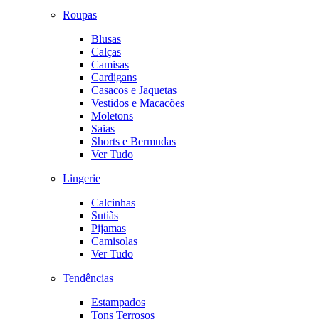
Roupas
Blusas
Calças
Camisas
Cardigans
Casacos e Jaquetas
Vestidos e Macacões
Moletons
Saias
Shorts e Bermudas
Ver Tudo
Lingerie
Calcinhas
Sutiãs
Pijamas
Camisolas
Ver Tudo
Tendências
Estampados
Tons Terrosos