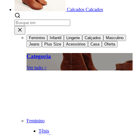
Calçados
Calçados
Feminino
Infantil
Lingerie
Calçados
Masculino
Jeans
Plus Size
Acessórios
Casa
Oferta
Categoria
Ver tudo >
Feminino
Tênis