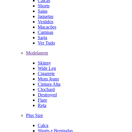
Calças
Shorts
Saias
Jaquetas
Vestidos
Macacões
Camisas
Sarja
Ver Tudo
Modelagem
Skinny
Wide Leg
Cigarrete
Mom Jeans
Cintura Alta
Clochard
Destroyed
Flare
Reta
Plus Size
Calça
Shorts e Bermudas