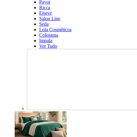
Payot
Ricca
Elseve
Salon Line
Seda
Lola Cosméticos
Colorama
Impala
Ver Tudo