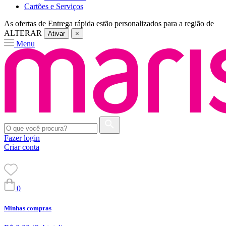
Cartões e Serviços
As ofertas de
Entrega rápida
estão personalizados para a região de
ALTERAR
Ativar
×
Menu
Fazer login
Criar conta
0
Minhas compras