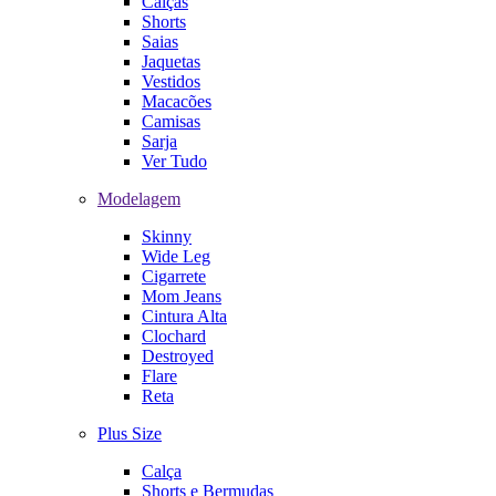
Calças
Shorts
Saias
Jaquetas
Vestidos
Macacões
Camisas
Sarja
Ver Tudo
Modelagem
Skinny
Wide Leg
Cigarrete
Mom Jeans
Cintura Alta
Clochard
Destroyed
Flare
Reta
Plus Size
Calça
Shorts e Bermudas