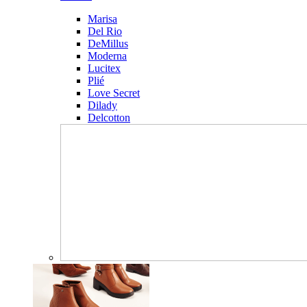
Marisa
Del Rio
DeMillus
Moderna
Lucitex
Plié
Love Secret
Dilady
Delcotton