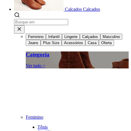
Calçados
Calçados
Feminino
Infantil
Lingerie
Calçados
Masculino
Jeans
Plus Size
Acessórios
Casa
Oferta
Categoria
Ver tudo >
Feminino
Tênis