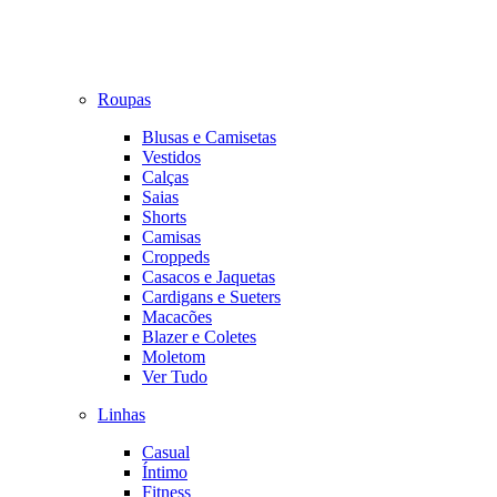
Roupas
Blusas e Camisetas
Vestidos
Calças
Saias
Shorts
Camisas
Croppeds
Casacos e Jaquetas
Cardigans e Sueters
Macacões
Blazer e Coletes
Moletom
Ver Tudo
Linhas
Casual
Íntimo
Fitness