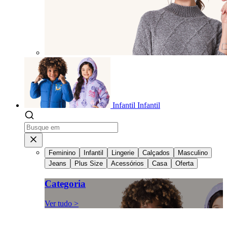
Infantil
Infantil
Feminino
Infantil
Lingerie
Calçados
Masculino
Jeans
Plus Size
Acessórios
Casa
Oferta
Categoria
Ver tudo >