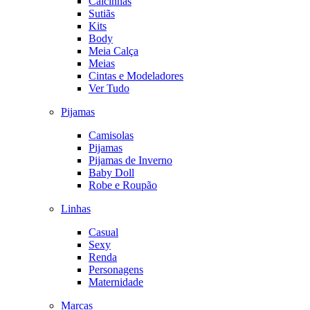
Calcinhas
Sutiãs
Kits
Body
Meia Calça
Meias
Cintas e Modeladores
Ver Tudo
Pijamas
Camisolas
Pijamas
Pijamas de Inverno
Baby Doll
Robe e Roupão
Linhas
Casual
Sexy
Renda
Personagens
Maternidade
Marcas