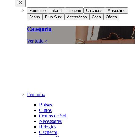
Feminino
Infantil
Lingerie
Calçados
Masculino
Jeans
Plus Size
Acessórios
Casa
Oferta
Categoria
Ver tudo >
Feminino
Bolsas
Cintos
Óculos de Sol
Necessaires
Relógios
Cachecol