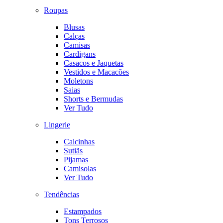
Roupas
Blusas
Calças
Camisas
Cardigans
Casacos e Jaquetas
Vestidos e Macacões
Moletons
Saias
Shorts e Bermudas
Ver Tudo
Lingerie
Calcinhas
Sutiãs
Pijamas
Camisolas
Ver Tudo
Tendências
Estampados
Tons Terrosos