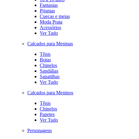
Fantasias
Pijamas
Cuecas e meias
Moda Praia
Acessórios
Ver Tudo
Calçados para Meninas
Tênis
Botas
Chinelos
Sandálias
Sapatilhas
Ver Tudo
Calçados para Meninos
Tênis
Chinelos
Papetes
Ver Tudo
Personagens