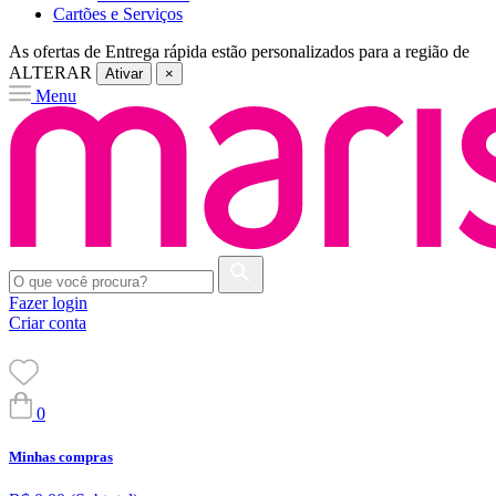
Cartões e Serviços
As ofertas de
Entrega rápida
estão personalizados para a região de
ALTERAR
Ativar
×
Menu
Fazer login
Criar conta
0
Minhas compras