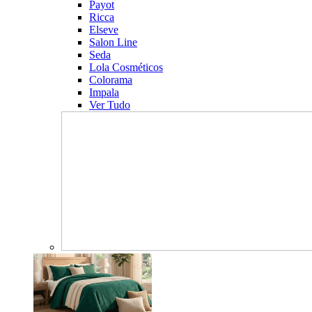
Payot
Ricca
Elseve
Salon Line
Seda
Lola Cosméticos
Colorama
Impala
Ver Tudo