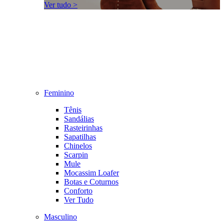
Ver tudo >
Feminino
Tênis
Sandálias
Rasteirinhas
Sapatilhas
Chinelos
Scarpin
Mule
Mocassim Loafer
Botas e Coturnos
Conforto
Ver Tudo
Masculino