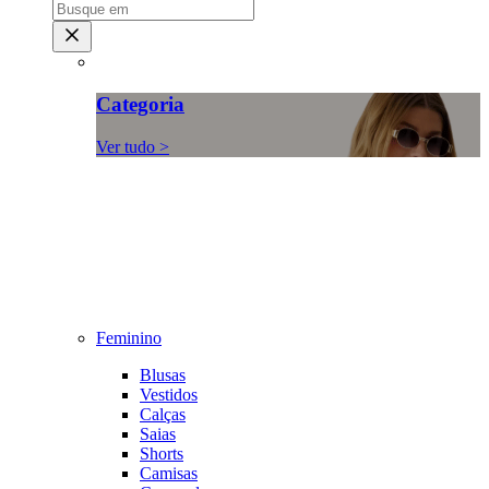
Categoria
Ver tudo >
Feminino
Blusas
Vestidos
Calças
Saias
Shorts
Camisas