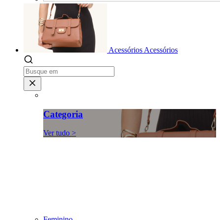
Acessórios
Acessórios
Categoria
Ver tudo >
Feminino