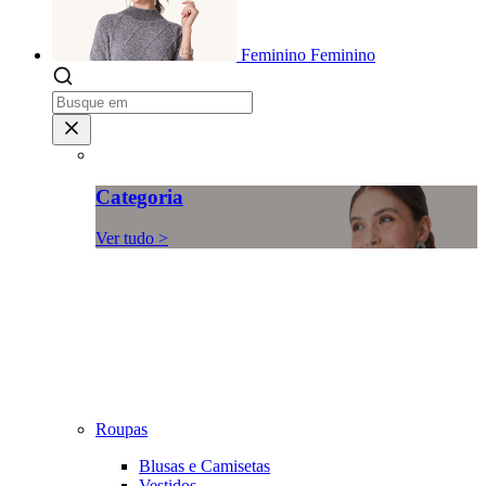
Feminino
Feminino
Categoria
Ver tudo >
Roupas
Blusas e Camisetas
Vestidos