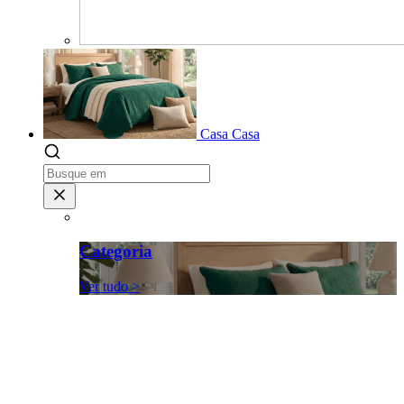
Casa
Casa
Categoria
Ver tudo >