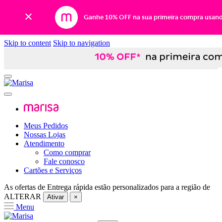
Ganhe 10% OFF na sua primeira compra usan
Skip to content
Skip to navigation
Meus Pedidos
Nossas Lojas
Atendimento
Como comprar
Fale conosco
Cartões e Serviços
As ofertas de
Entrega rápida
estão personalizados para a região de
ALTERAR
Ativar
×
Menu