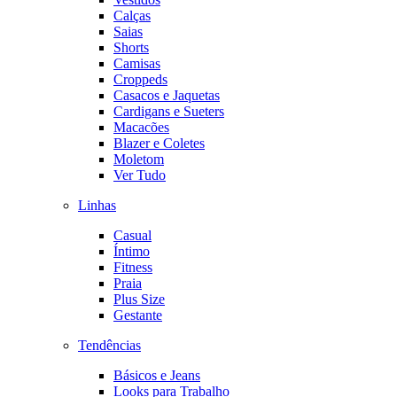
Calças
Saias
Shorts
Camisas
Croppeds
Casacos e Jaquetas
Cardigans e Sueters
Macacões
Blazer e Coletes
Moletom
Ver Tudo
Linhas
Casual
Íntimo
Fitness
Praia
Plus Size
Gestante
Tendências
Básicos e Jeans
Looks para Trabalho