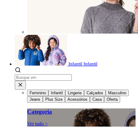
Infantil
Infantil
Feminino
Infantil
Lingerie
Calçados
Masculino
Jeans
Plus Size
Acessórios
Casa
Oferta
Categoria
Ver tudo >