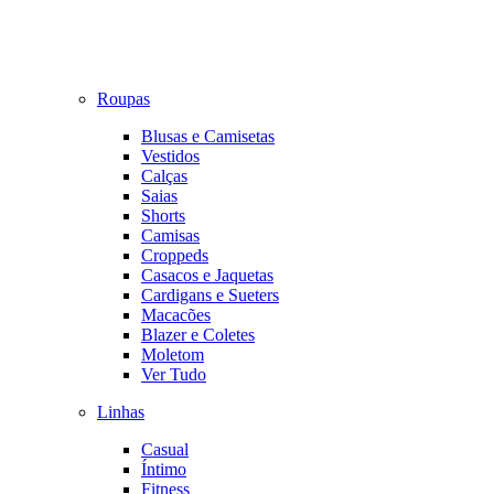
Roupas
Blusas e Camisetas
Vestidos
Calças
Saias
Shorts
Camisas
Croppeds
Casacos e Jaquetas
Cardigans e Sueters
Macacões
Blazer e Coletes
Moletom
Ver Tudo
Linhas
Casual
Íntimo
Fitness