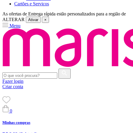
Cartões e Serviços
As ofertas de
Entrega rápida
estão personalizados para a região de
ALTERAR
Ativar
×
Menu
Fazer login
Criar conta
0
Minhas compras