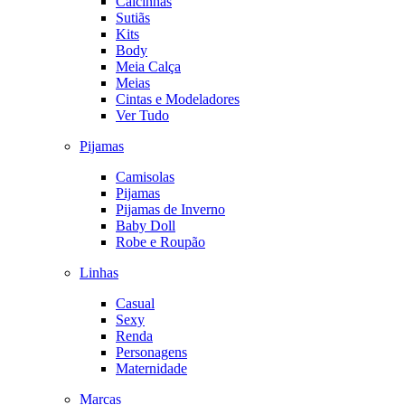
Calcinhas
Sutiãs
Kits
Body
Meia Calça
Meias
Cintas e Modeladores
Ver Tudo
Pijamas
Camisolas
Pijamas
Pijamas de Inverno
Baby Doll
Robe e Roupão
Linhas
Casual
Sexy
Renda
Personagens
Maternidade
Marcas