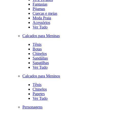
Fantasias
Pijamas
Cuecas e meias
Moda Praia
Acessórios
Ver Tudo
Calçados para Meninas
Tênis
Botas
Chinelos
Sandálias
Sapatilhas
Ver Tudo
Calçados para Meninos
Tênis
Chinelos
Papetes
Ver Tudo
Personagens