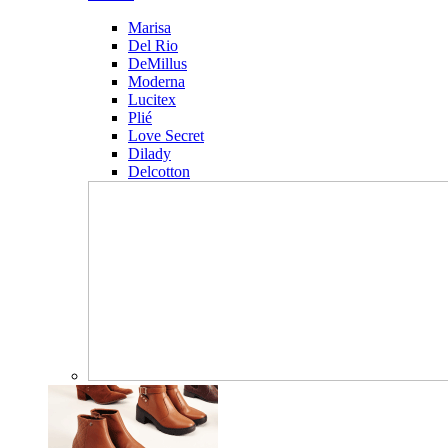
Marisa
Del Rio
DeMillus
Moderna
Lucitex
Plié
Love Secret
Dilady
Delcotton