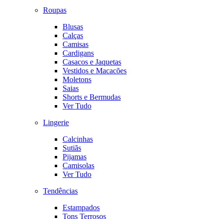
Roupas
Blusas
Calças
Camisas
Cardigans
Casacos e Jaquetas
Vestidos e Macacões
Moletons
Saias
Shorts e Bermudas
Ver Tudo
Lingerie
Calcinhas
Sutiãs
Pijamas
Camisolas
Ver Tudo
Tendências
Estampados
Tons Terrosos