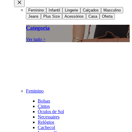
Feminino
Infantil
Lingerie
Calçados
Masculino
Jeans
Plus Size
Acessórios
Casa
Oferta
Categoria
Ver tudo >
Feminino
Bolsas
Cintos
Óculos de Sol
Necessaires
Relógios
Cachecol