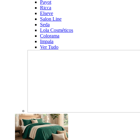
Payot
Ricca
Elseve
Salon Line
Seda
Lola Cosméticos
Colorama
Impala
Ver Tudo