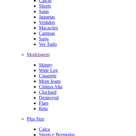
Calças
Shorts
Saias
Jaquetas
Vestidos
Macacões
Camisas
Sarja
Ver Tudo
Modelagem
Skinny
Wide Leg
Cigarrete
Mom Jeans
Cintura Alta
Clochard
Destroyed
Flare
Reta
Plus Size
Calça
Shorts e Bermudas