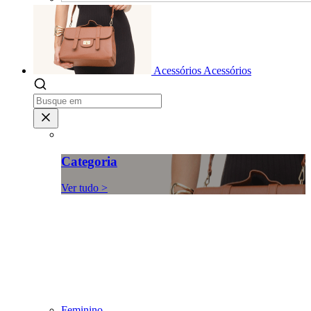
Acessórios
Acessórios
Categoria
Ver tudo >
Feminino