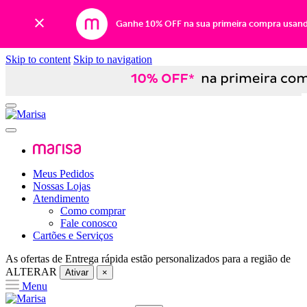
Ganhe 10% OFF na sua primeira compra usan
Skip to content
Skip to navigation
Meus Pedidos
Nossas Lojas
Atendimento
Como comprar
Fale conosco
Cartões e Serviços
As ofertas de
Entrega rápida
estão personalizados para a região de
ALTERAR
Ativar
×
Menu