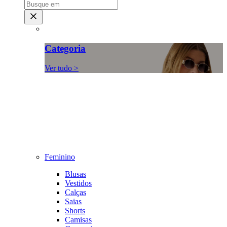
Categoria
Ver tudo >
Feminino
Blusas
Vestidos
Calças
Saias
Shorts
Camisas