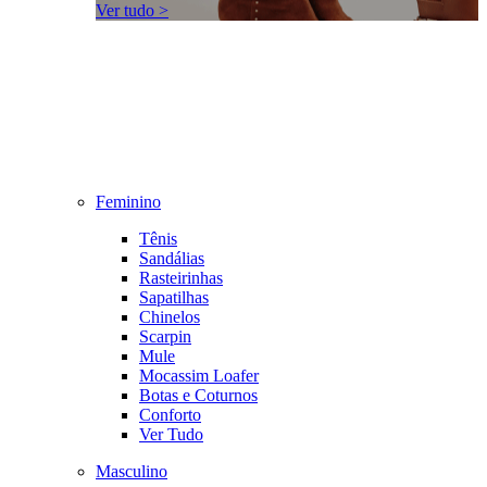
Ver tudo >
Feminino
Tênis
Sandálias
Rasteirinhas
Sapatilhas
Chinelos
Scarpin
Mule
Mocassim Loafer
Botas e Coturnos
Conforto
Ver Tudo
Masculino