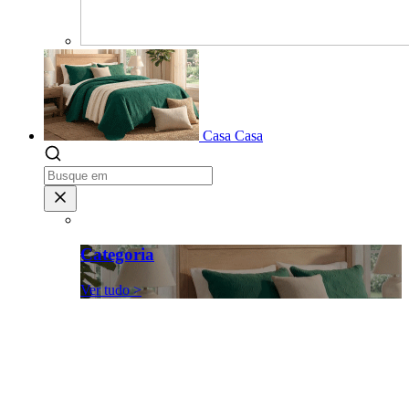
Casa
Casa
Categoria
Ver tudo >