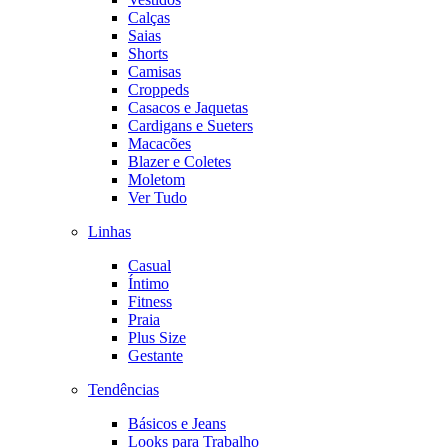
Calças
Saias
Shorts
Camisas
Croppeds
Casacos e Jaquetas
Cardigans e Sueters
Macacões
Blazer e Coletes
Moletom
Ver Tudo
Linhas
Casual
Íntimo
Fitness
Praia
Plus Size
Gestante
Tendências
Básicos e Jeans
Looks para Trabalho