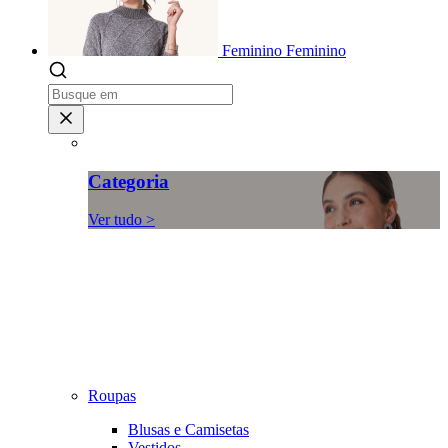
Feminino
Feminino
Categoria
Ver tudo >
Roupas
Blusas e Camisetas
Vestidos