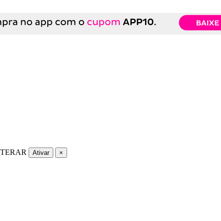
LTERAR
Ativar
×