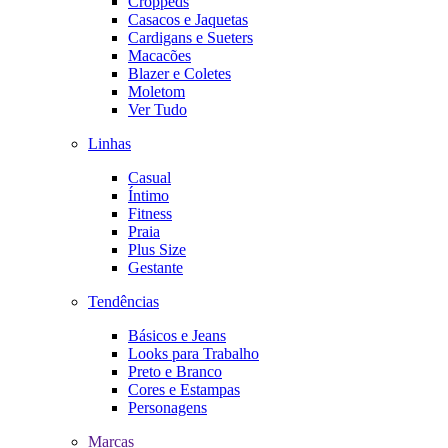
Croppeds
Casacos e Jaquetas
Cardigans e Sueters
Macacões
Blazer e Coletes
Moletom
Ver Tudo
Linhas
Casual
Íntimo
Fitness
Praia
Plus Size
Gestante
Tendências
Básicos e Jeans
Looks para Trabalho
Preto e Branco
Cores e Estampas
Personagens
Marcas