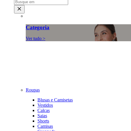
Categoria
Ver tudo >
Roupas
Blusas e Camisetas
Vestidos
Calças
Saias
Shorts
Camisas