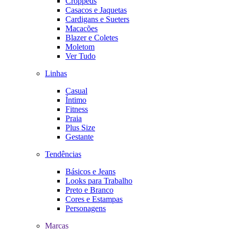
Croppeds
Casacos e Jaquetas
Cardigans e Sueters
Macacões
Blazer e Coletes
Moletom
Ver Tudo
Linhas
Casual
Íntimo
Fitness
Praia
Plus Size
Gestante
Tendências
Básicos e Jeans
Looks para Trabalho
Preto e Branco
Cores e Estampas
Personagens
Marcas