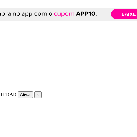
LTERAR
Ativar
×