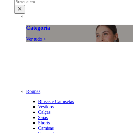
Categoria
Ver tudo >
Roupas
Blusas e Camisetas
Vestidos
Calças
Saias
Shorts
Camisas