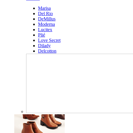
Marisa
Del Rio
DeMillus
Moderna
Lucitex
Plié
Love Secret
Dilady
Delcotton