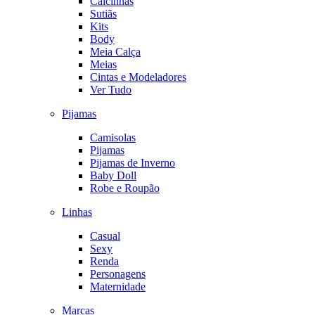
Calcinhas
Sutiãs
Kits
Body
Meia Calça
Meias
Cintas e Modeladores
Ver Tudo
Pijamas
Camisolas
Pijamas
Pijamas de Inverno
Baby Doll
Robe e Roupão
Linhas
Casual
Sexy
Renda
Personagens
Maternidade
Marcas