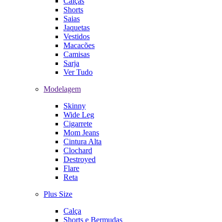
Calças
Shorts
Saias
Jaquetas
Vestidos
Macacões
Camisas
Sarja
Ver Tudo
Modelagem
Skinny
Wide Leg
Cigarrete
Mom Jeans
Cintura Alta
Clochard
Destroyed
Flare
Reta
Plus Size
Calça
Shorts e Bermudas