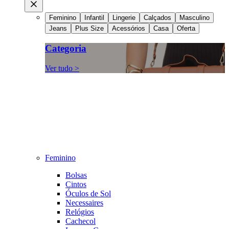
Feminino
Infantil
Lingerie
Calçados
Masculino
Jeans
Plus Size
Acessórios
Casa
Oferta
Categoria
Ver tudo >
Feminino
Bolsas
Cintos
Óculos de Sol
Necessaires
Relógios
Cachecol