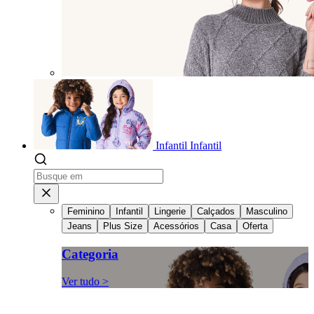
Infantil
Infantil
Feminino
Infantil
Lingerie
Calçados
Masculino
Jeans
Plus Size
Acessórios
Casa
Oferta
Categoria
Ver tudo >