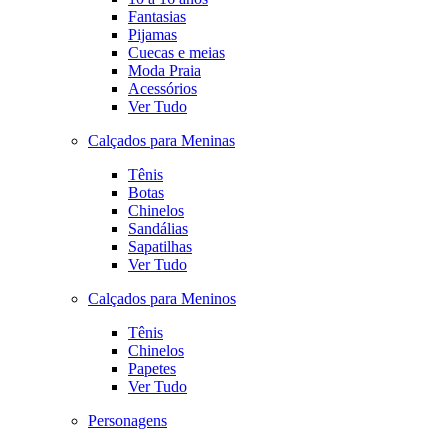
Fantasias
Pijamas
Cuecas e meias
Moda Praia
Acessórios
Ver Tudo
Calçados para Meninas
Tênis
Botas
Chinelos
Sandálias
Sapatilhas
Ver Tudo
Calçados para Meninos
Tênis
Chinelos
Papetes
Ver Tudo
Personagens