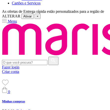
Cartões e Serviços
As ofertas de
Entrega rápida
estão personalizados para a região de
ALTERAR
Ativar
×
Menu
Fazer login
Criar conta
0
Minhas compras