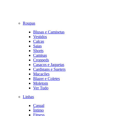
Roupas
Blusas e Camisetas
Vestidos
Calças
Saias
Shorts
Camisas
Croppeds
Casacos e Jaquetas
Cardigans e Sueters
Macacões
Blazer e Coletes
Moletom
Ver Tudo
Linhas
Casual
Íntimo
Fitness