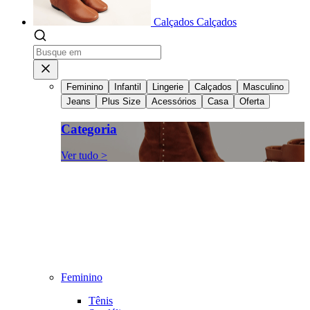
Calçados
Calçados
Feminino
Infantil
Lingerie
Calçados
Masculino
Jeans
Plus Size
Acessórios
Casa
Oferta
Categoria
Ver tudo >
Feminino
Tênis