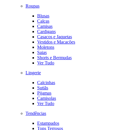
Roupas
Blusas
Calças
Camisas
Cardigans
Casacos e Jaquetas
Vestidos e Macacões
Moletons
Saias
Shorts e Bermudas
Ver Tudo
Lingerie
Calcinhas
Sutiãs
Pijamas
Camisolas
Ver Tudo
Tendências
Estampados
Tons Terrosos