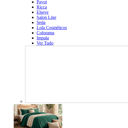
Payot
Ricca
Elseve
Salon Line
Seda
Lola Cosméticos
Colorama
Impala
Ver Tudo