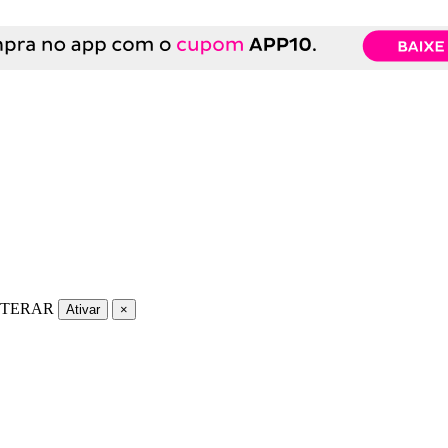
LTERAR
Ativar
×