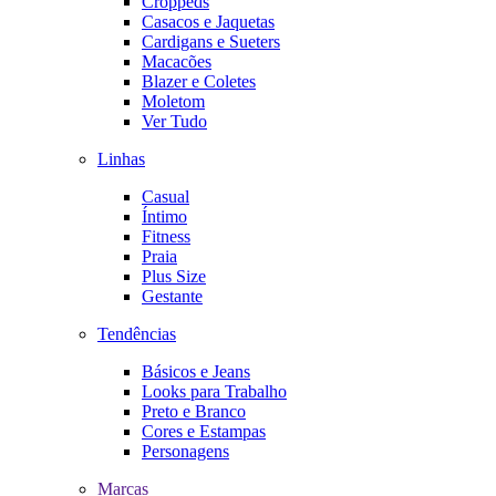
Croppeds
Casacos e Jaquetas
Cardigans e Sueters
Macacões
Blazer e Coletes
Moletom
Ver Tudo
Linhas
Casual
Íntimo
Fitness
Praia
Plus Size
Gestante
Tendências
Básicos e Jeans
Looks para Trabalho
Preto e Branco
Cores e Estampas
Personagens
Marcas