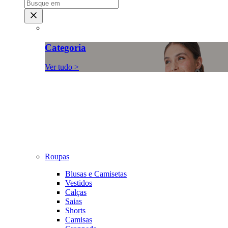
Categoria
Ver tudo >
Roupas
Blusas e Camisetas
Vestidos
Calças
Saias
Shorts
Camisas