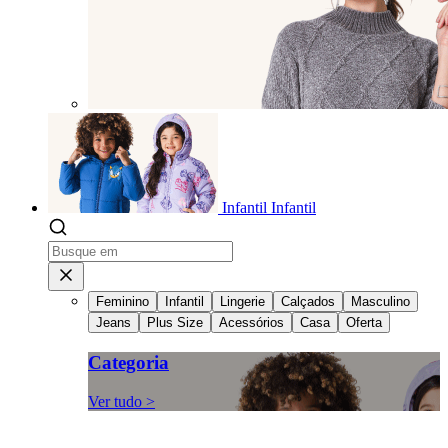
Infantil
Infantil
Feminino
Infantil
Lingerie
Calçados
Masculino
Jeans
Plus Size
Acessórios
Casa
Oferta
Categoria
Ver tudo >