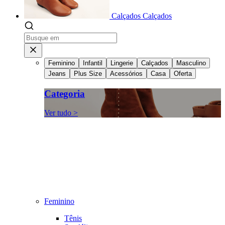
Calçados
Calçados
Feminino
Infantil
Lingerie
Calçados
Masculino
Jeans
Plus Size
Acessórios
Casa
Oferta
Categoria
Ver tudo >
Feminino
Tênis