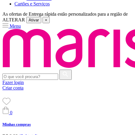
Cartões e Serviços
As ofertas de
Entrega rápida
estão personalizados para a região de
ALTERAR
Ativar
×
Menu
Fazer login
Criar conta
0
Minhas compras