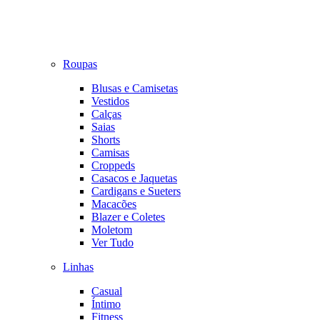
Roupas
Blusas e Camisetas
Vestidos
Calças
Saias
Shorts
Camisas
Croppeds
Casacos e Jaquetas
Cardigans e Sueters
Macacões
Blazer e Coletes
Moletom
Ver Tudo
Linhas
Casual
Íntimo
Fitness