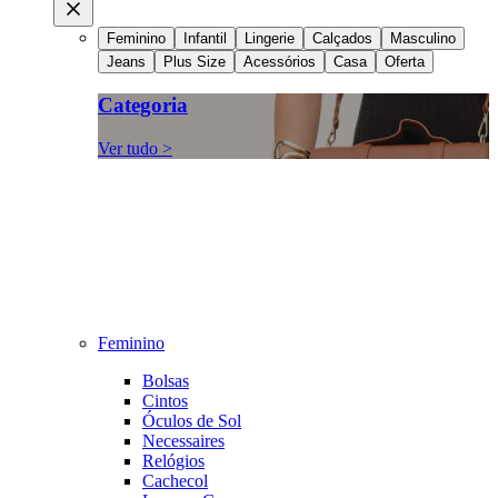
Feminino
Infantil
Lingerie
Calçados
Masculino
Jeans
Plus Size
Acessórios
Casa
Oferta
Categoria
Ver tudo >
Feminino
Bolsas
Cintos
Óculos de Sol
Necessaires
Relógios
Cachecol