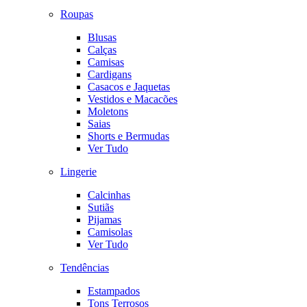
Roupas
Blusas
Calças
Camisas
Cardigans
Casacos e Jaquetas
Vestidos e Macacões
Moletons
Saias
Shorts e Bermudas
Ver Tudo
Lingerie
Calcinhas
Sutiãs
Pijamas
Camisolas
Ver Tudo
Tendências
Estampados
Tons Terrosos