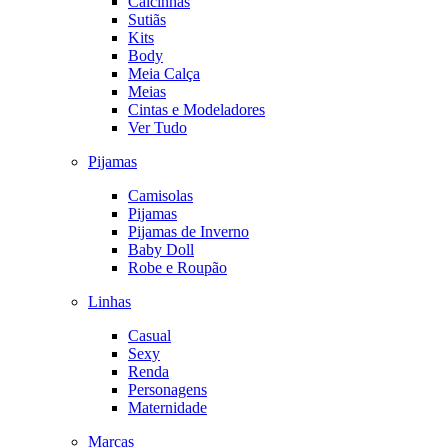
Calcinhas
Sutiãs
Kits
Body
Meia Calça
Meias
Cintas e Modeladores
Ver Tudo
Pijamas
Camisolas
Pijamas
Pijamas de Inverno
Baby Doll
Robe e Roupão
Linhas
Casual
Sexy
Renda
Personagens
Maternidade
Marcas