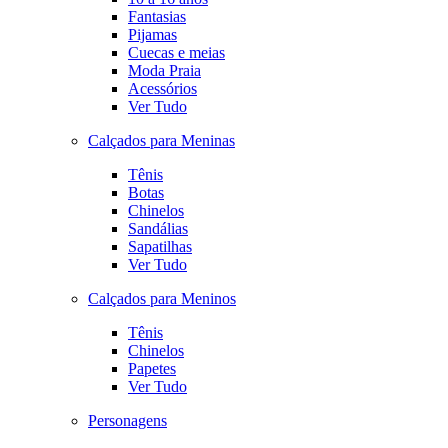
Fantasias
Pijamas
Cuecas e meias
Moda Praia
Acessórios
Ver Tudo
Calçados para Meninas
Tênis
Botas
Chinelos
Sandálias
Sapatilhas
Ver Tudo
Calçados para Meninos
Tênis
Chinelos
Papetes
Ver Tudo
Personagens