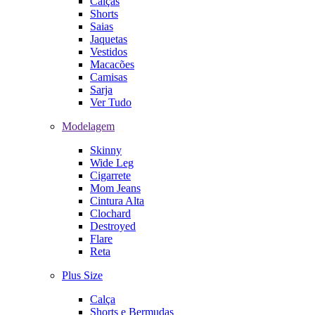
Calças
Shorts
Saias
Jaquetas
Vestidos
Macacões
Camisas
Sarja
Ver Tudo
Modelagem
Skinny
Wide Leg
Cigarrete
Mom Jeans
Cintura Alta
Clochard
Destroyed
Flare
Reta
Plus Size
Calça
Shorts e Bermudas