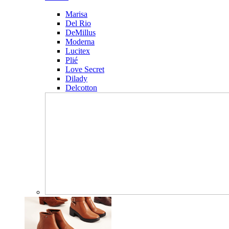
Marisa
Del Rio
DeMillus
Moderna
Lucitex
Plié
Love Secret
Dilady
Delcotton