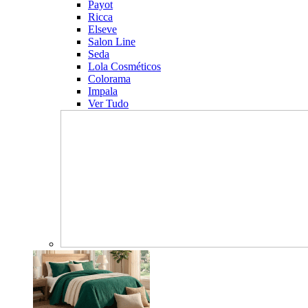
Payot
Ricca
Elseve
Salon Line
Seda
Lola Cosméticos
Colorama
Impala
Ver Tudo