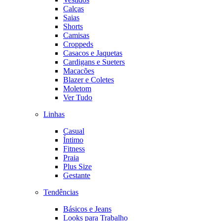
Calças
Saias
Shorts
Camisas
Croppeds
Casacos e Jaquetas
Cardigans e Sueters
Macacões
Blazer e Coletes
Moletom
Ver Tudo
Linhas
Casual
Íntimo
Fitness
Praia
Plus Size
Gestante
Tendências
Básicos e Jeans
Looks para Trabalho