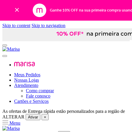
Ganhe 10% OFF na sua primeira compra usan
Skip to content
Skip to navigation
Meus Pedidos
Nossas Lojas
Atendimento
Como comprar
Fale conosco
Cartões e Serviços
As ofertas de
Entrega rápida
estão personalizados para a região de
ALTERAR
Ativar
×
Menu