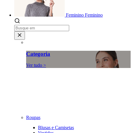
Feminino
Feminino
Categoria
Ver tudo >
Roupas
Blusas e Camisetas
Vestidos