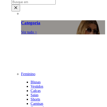
Categoria
Ver tudo >
Feminino
Blusas
Vestidos
Calças
Saias
Shorts
Camisas