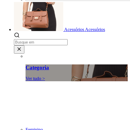
Acessórios
Acessórios
Categoria
Ver tudo >
Feminino