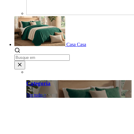
Casa
Casa
Categoria
Ver tudo >