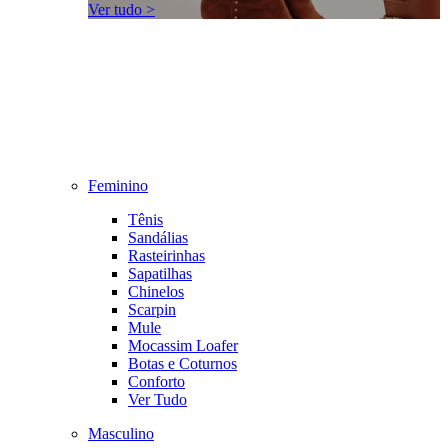
Ver tudo >
Feminino
Tênis
Sandálias
Rasteirinhas
Sapatilhas
Chinelos
Scarpin
Mule
Mocassim Loafer
Botas e Coturnos
Conforto
Ver Tudo
Masculino