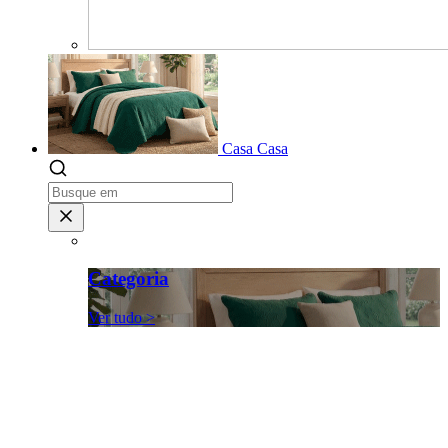
Casa
Casa
Categoria
Ver tudo >