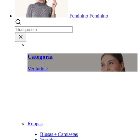
Feminino
Feminino
Categoria
Ver tudo >
Roupas
Blusas e Camisetas
Vestidos