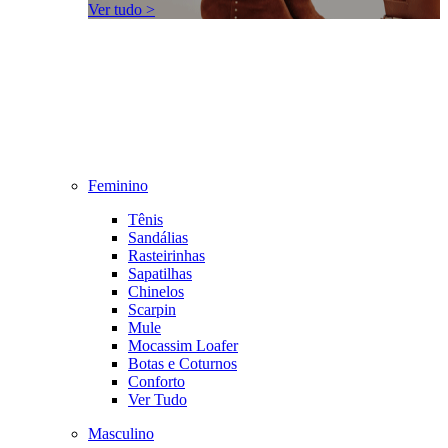
Ver tudo >
Feminino
Tênis
Sandálias
Rasteirinhas
Sapatilhas
Chinelos
Scarpin
Mule
Mocassim Loafer
Botas e Coturnos
Conforto
Ver Tudo
Masculino