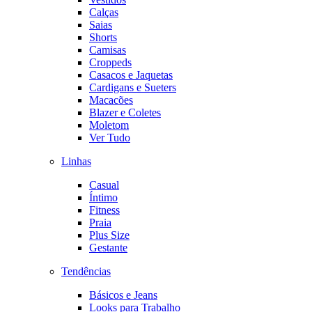
Calças
Saias
Shorts
Camisas
Croppeds
Casacos e Jaquetas
Cardigans e Sueters
Macacões
Blazer e Coletes
Moletom
Ver Tudo
Linhas
Casual
Íntimo
Fitness
Praia
Plus Size
Gestante
Tendências
Básicos e Jeans
Looks para Trabalho