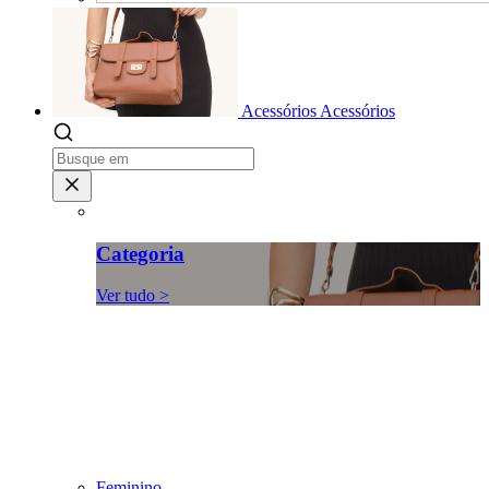
Acessórios
Acessórios
Categoria
Ver tudo >
Feminino