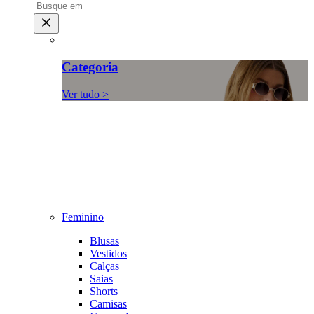
Categoria
Ver tudo >
Feminino
Blusas
Vestidos
Calças
Saias
Shorts
Camisas