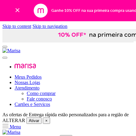
Ganhe 10% OFF na sua primeira compra usan
Skip to content
Skip to navigation
Meus Pedidos
Nossas Lojas
Atendimento
Como comprar
Fale conosco
Cartões e Serviços
As ofertas de
Entrega rápida
estão personalizados para a região de
ALTERAR
Ativar
×
Menu