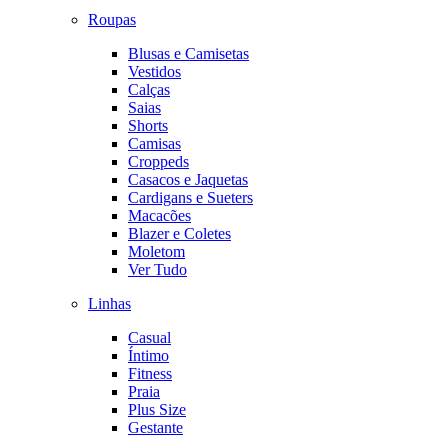
Roupas
Blusas e Camisetas
Vestidos
Calças
Saias
Shorts
Camisas
Croppeds
Casacos e Jaquetas
Cardigans e Sueters
Macacões
Blazer e Coletes
Moletom
Ver Tudo
Linhas
Casual
Íntimo
Fitness
Praia
Plus Size
Gestante