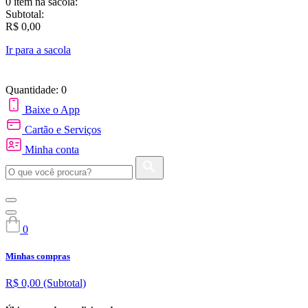
0 item
na sacola:
Subtotal:
R$ 0,00
Ir para a sacola
Quantidade: 0
Baixe o App
Cartão e Serviços
Minha conta
0
Minhas compras
R$ 0,00
(Subtotal)