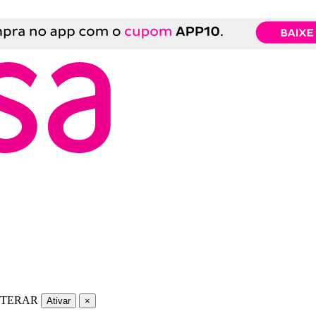
LTERAR
Ativar
×