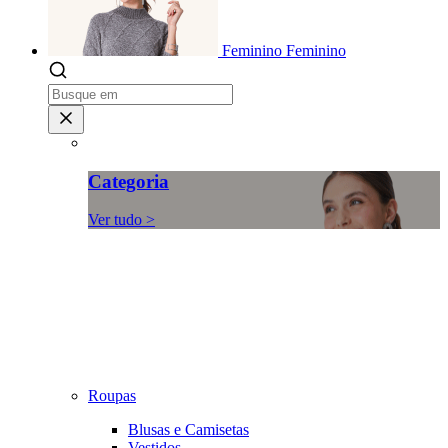
Feminino
Feminino
Categoria
Ver tudo >
Roupas
Blusas e Camisetas
Vestidos