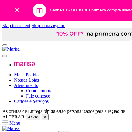
Ganhe 10% OFF na sua primeira compra usan
Skip to content
Skip to navigation
Meus Pedidos
Nossas Lojas
Atendimento
Como comprar
Fale conosco
Cartões e Serviços
As ofertas de
Entrega rápida
estão personalizados para a região de
ALTERAR
Ativar
×
Menu