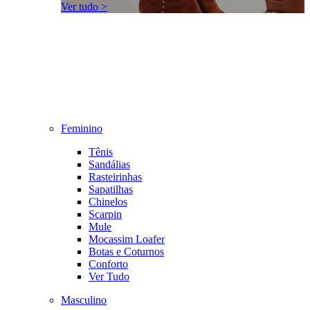
Ver tudo >
Feminino
Tênis
Sandálias
Rasteirinhas
Sapatilhas
Chinelos
Scarpin
Mule
Mocassim Loafer
Botas e Coturnos
Conforto
Ver Tudo
Masculino