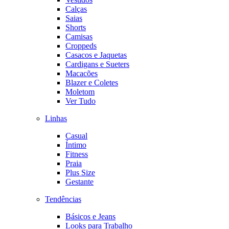
Calças
Saias
Shorts
Camisas
Croppeds
Casacos e Jaquetas
Cardigans e Sueters
Macacões
Blazer e Coletes
Moletom
Ver Tudo
Linhas
Casual
Íntimo
Fitness
Praia
Plus Size
Gestante
Tendências
Básicos e Jeans
Looks para Trabalho