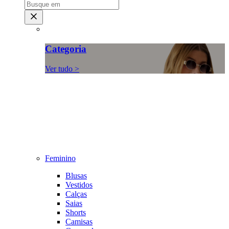
Categoria
Ver tudo >
Feminino
Blusas
Vestidos
Calças
Saias
Shorts
Camisas