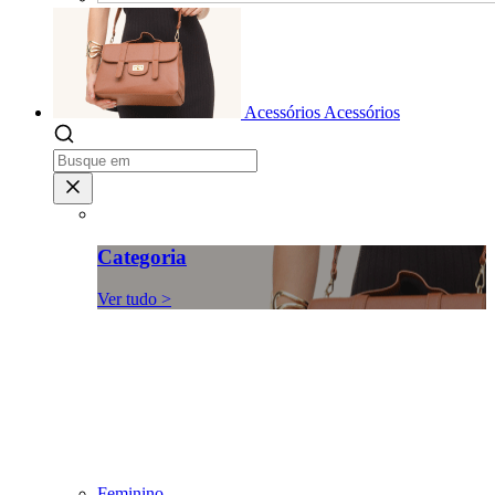
Acessórios
Acessórios
Categoria
Ver tudo >
Feminino