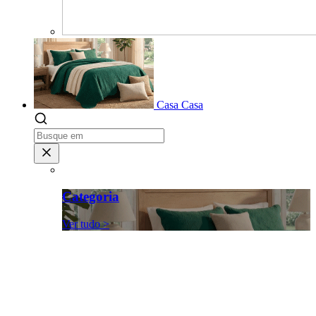
Casa
Casa
Categoria
Ver tudo >