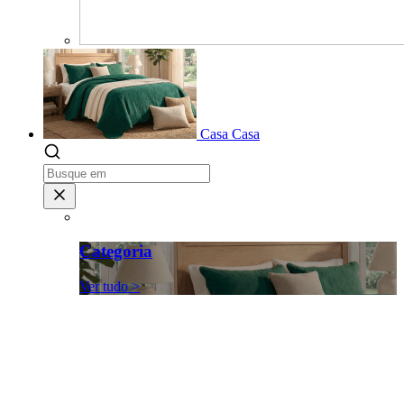
Casa
Casa
Categoria
Ver tudo >