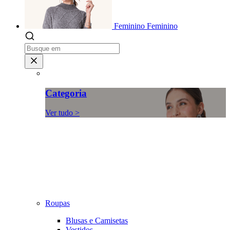
Feminino
Feminino
Categoria
Ver tudo >
Roupas
Blusas e Camisetas
Vestidos