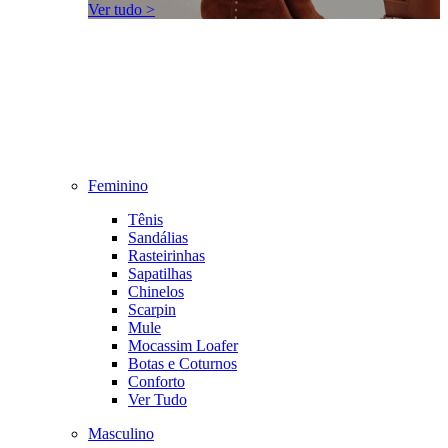
Ver tudo >
Feminino
Tênis
Sandálias
Rasteirinhas
Sapatilhas
Chinelos
Scarpin
Mule
Mocassim Loafer
Botas e Coturnos
Conforto
Ver Tudo
Masculino