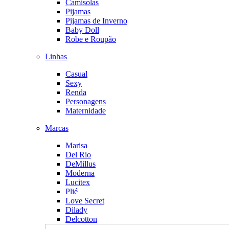
Camisolas
Pijamas
Pijamas de Inverno
Baby Doll
Robe e Roupão
Linhas
Casual
Sexy
Renda
Personagens
Maternidade
Marcas
Marisa
Del Rio
DeMillus
Moderna
Lucitex
Plié
Love Secret
Dilady
Delcotton