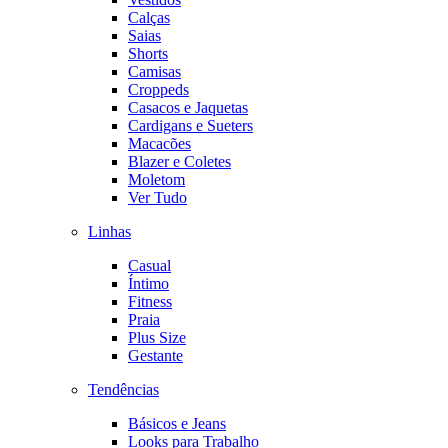
Calças
Saias
Shorts
Camisas
Croppeds
Casacos e Jaquetas
Cardigans e Sueters
Macacões
Blazer e Coletes
Moletom
Ver Tudo
Linhas
Casual
Íntimo
Fitness
Praia
Plus Size
Gestante
Tendências
Básicos e Jeans
Looks para Trabalho