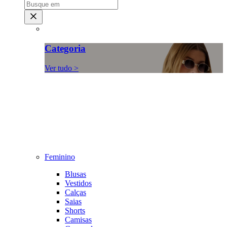
Categoria
Ver tudo >
Feminino
Blusas
Vestidos
Calças
Saias
Shorts
Camisas