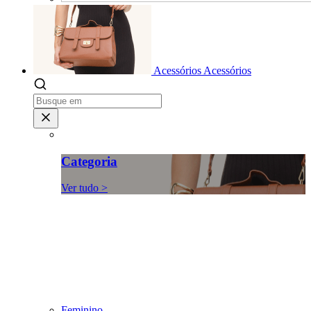
Acessórios
Acessórios
Categoria
Ver tudo >
Feminino