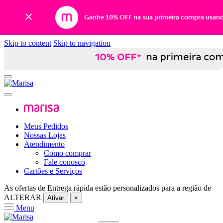
Ganhe 10% OFF na sua primeira compra usan
Skip to content
Skip to navigation
Meus Pedidos
Nossas Lojas
Atendimento
Como comprar
Fale conosco
Cartões e Serviços
As ofertas de
Entrega rápida
estão personalizados para a região de
ALTERAR
Ativar
×
Menu