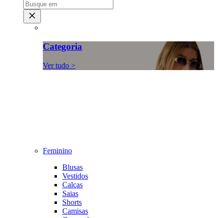
Categoria
Ver tudo >
Feminino
Blusas
Vestidos
Calças
Saias
Shorts
Camisas