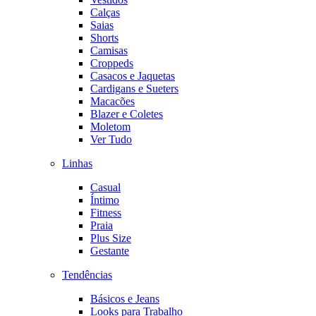
Calças
Saias
Shorts
Camisas
Croppeds
Casacos e Jaquetas
Cardigans e Sueters
Macacões
Blazer e Coletes
Moletom
Ver Tudo
Linhas
Casual
Íntimo
Fitness
Praia
Plus Size
Gestante
Tendências
Básicos e Jeans
Looks para Trabalho