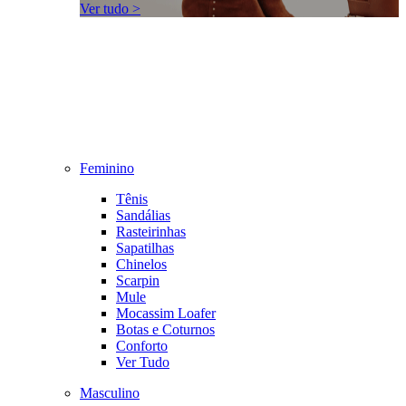
Ver tudo >
Feminino
Tênis
Sandálias
Rasteirinhas
Sapatilhas
Chinelos
Scarpin
Mule
Mocassim Loafer
Botas e Coturnos
Conforto
Ver Tudo
Masculino