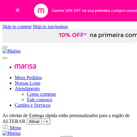
Ganhe 10% OFF na sua primeira compra usan
Skip to content
Skip to navigation
Meus Pedidos
Nossas Lojas
Atendimento
Como comprar
Fale conosco
Cartões e Serviços
As ofertas de
Entrega rápida
estão personalizados para a região de
ALTERAR
Ativar
×
Menu