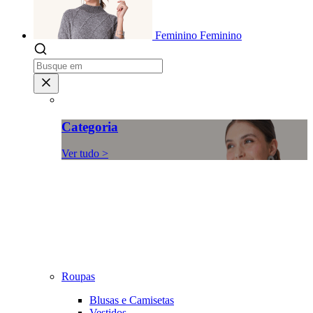
Feminino
Feminino
Categoria
Ver tudo >
Roupas
Blusas e Camisetas
Vestidos