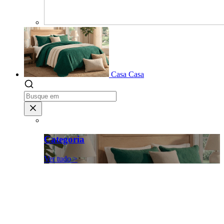
Casa
Casa
Categoria
Ver tudo >