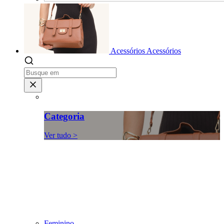
Acessórios
Acessórios
Categoria
Ver tudo >
Feminino