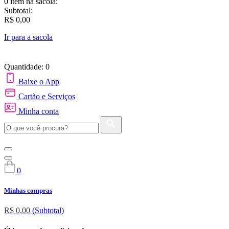
0 item
na sacola:
Subtotal:
R$ 0,00
Ir para a sacola
Quantidade: 0
Baixe o App
Cartão e Serviços
Minha conta
0
Minhas compras
R$ 0,00
(Subtotal)