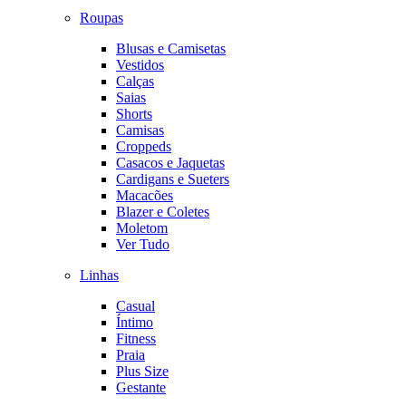
Roupas
Blusas e Camisetas
Vestidos
Calças
Saias
Shorts
Camisas
Croppeds
Casacos e Jaquetas
Cardigans e Sueters
Macacões
Blazer e Coletes
Moletom
Ver Tudo
Linhas
Casual
Íntimo
Fitness
Praia
Plus Size
Gestante