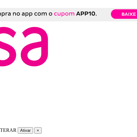
LTERAR
Ativar
×