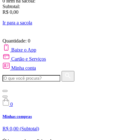
0 item
na sacola:
Subtotal:
R$ 0,00
Ir para a sacola
Quantidade: 0
Baixe o App
Cartão e Serviços
Minha conta
0
Minhas compras
R$ 0,00
(Subtotal)