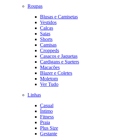
Roupas
Blusas e Camisetas
Vestidos
Calças
Saias
Shorts
Camisas
Croppeds
Casacos e Jaquetas
Cardigans e Sueters
Macacões
Blazer e Coletes
Moletom
Ver Tudo
Linhas
Casual
Íntimo
Fitness
Praia
Plus Size
Gestante