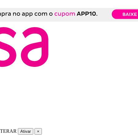
LTERAR
Ativar
×