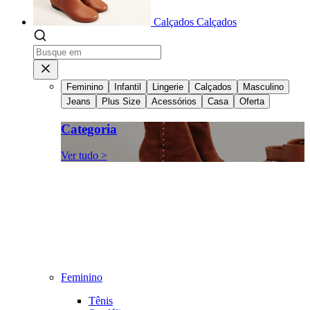
Calçados
Calçados
Feminino
Infantil
Lingerie
Calçados
Masculino
Jeans
Plus Size
Acessórios
Casa
Oferta
Categoria
Ver tudo >
Feminino
Tênis