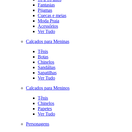
Fantasias
Pijamas
Cuecas e meias
Moda Praia
Acessórios
Ver Tudo
Calçados para Meninas
Tênis
Botas
Chinelos
Sandálias
Sapatilhas
Ver Tudo
Calçados para Meninos
Tênis
Chinelos
Papetes
Ver Tudo
Personagens