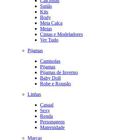
Calcinhas
Sutiãs
Kits
Body
Meia Calça
Meias
Cintas e Modeladores
Ver Tudo
Pijamas
Camisolas
Pijamas
Pijamas de Inverno
Baby Doll
Robe e Roupão
Linhas
Casual
Sexy
Renda
Personagens
Maternidade
Marcas