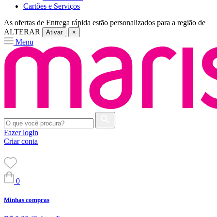
Cartões e Serviços
As ofertas de
Entrega rápida
estão personalizados para a região de
ALTERAR
Ativar
×
Menu
Fazer login
Criar conta
0
Minhas compras