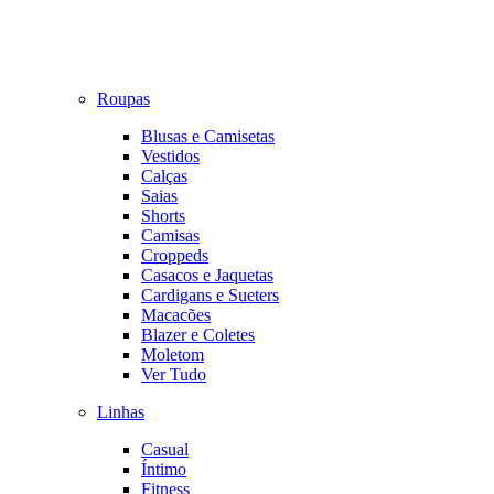
Roupas
Blusas e Camisetas
Vestidos
Calças
Saias
Shorts
Camisas
Croppeds
Casacos e Jaquetas
Cardigans e Sueters
Macacões
Blazer e Coletes
Moletom
Ver Tudo
Linhas
Casual
Íntimo
Fitness