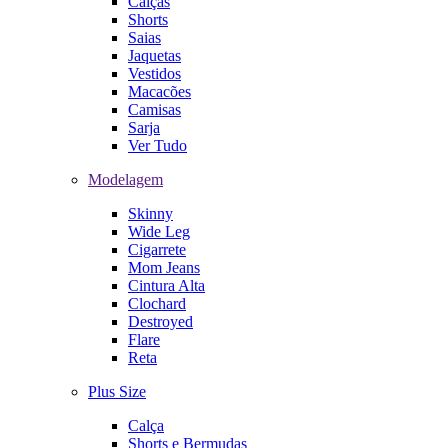
Calças
Shorts
Saias
Jaquetas
Vestidos
Macacões
Camisas
Sarja
Ver Tudo
Modelagem
Skinny
Wide Leg
Cigarrete
Mom Jeans
Cintura Alta
Clochard
Destroyed
Flare
Reta
Plus Size
Calça
Shorts e Bermudas