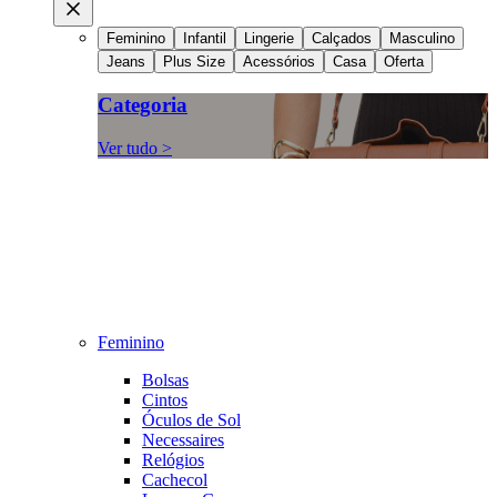
Feminino
Infantil
Lingerie
Calçados
Masculino
Jeans
Plus Size
Acessórios
Casa
Oferta
Categoria
Ver tudo >
Feminino
Bolsas
Cintos
Óculos de Sol
Necessaires
Relógios
Cachecol