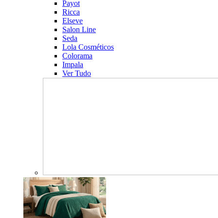
Payot
Ricca
Elseve
Salon Line
Seda
Lola Cosméticos
Colorama
Impala
Ver Tudo