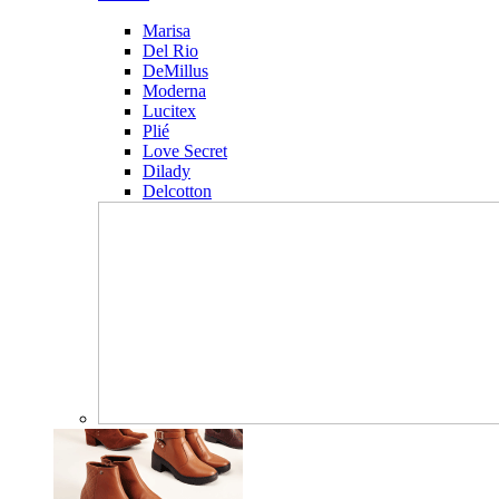
Marisa
Del Rio
DeMillus
Moderna
Lucitex
Plié
Love Secret
Dilady
Delcotton