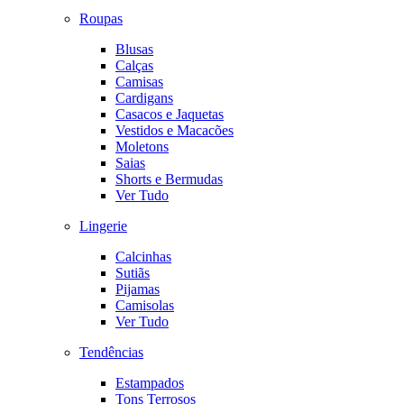
Roupas
Blusas
Calças
Camisas
Cardigans
Casacos e Jaquetas
Vestidos e Macacões
Moletons
Saias
Shorts e Bermudas
Ver Tudo
Lingerie
Calcinhas
Sutiãs
Pijamas
Camisolas
Ver Tudo
Tendências
Estampados
Tons Terrosos