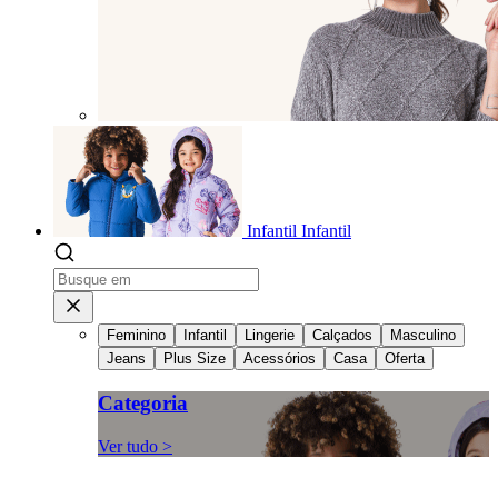
Infantil
Infantil
Feminino
Infantil
Lingerie
Calçados
Masculino
Jeans
Plus Size
Acessórios
Casa
Oferta
Categoria
Ver tudo >