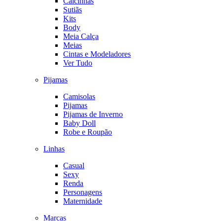
Calcinhas
Sutiãs
Kits
Body
Meia Calça
Meias
Cintas e Modeladores
Ver Tudo
Pijamas
Camisolas
Pijamas
Pijamas de Inverno
Baby Doll
Robe e Roupão
Linhas
Casual
Sexy
Renda
Personagens
Maternidade
Marcas