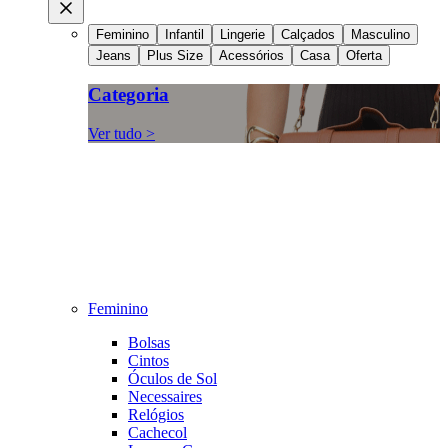
Feminino
Infantil
Lingerie
Calçados
Masculino
Jeans
Plus Size
Acessórios
Casa
Oferta
Categoria
Ver tudo >
Feminino
Bolsas
Cintos
Óculos de Sol
Necessaires
Relógios
Cachecol