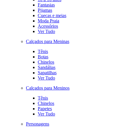
Fantasias
Pijamas
Cuecas e meias
Moda Praia
Acessórios
Ver Tudo
Calçados para Meninas
Tênis
Botas
Chinelos
Sandálias
Sapatilhas
Ver Tudo
Calçados para Meninos
Tênis
Chinelos
Papetes
Ver Tudo
Personagens