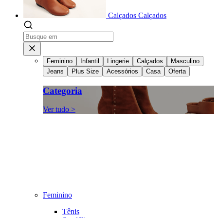
Calçados
Calçados
Feminino
Infantil
Lingerie
Calçados
Masculino
Jeans
Plus Size
Acessórios
Casa
Oferta
Categoria
Ver tudo >
Feminino
Tênis