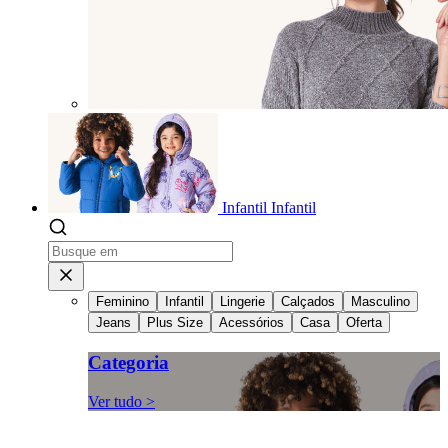
Infantil
Infantil
Feminino
Infantil
Lingerie
Calçados
Masculino
Jeans
Plus Size
Acessórios
Casa
Oferta
Categoria
Ver tudo >