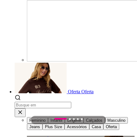
Oferta
Oferta
Feminino
Infantil
Lingerie
Calçados
Masculino
1
2
3
4
5
Jeans
Plus Size
Acessórios
Casa
Oferta