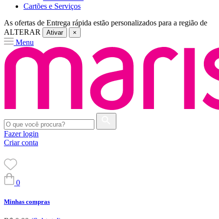
Cartões e Serviços
As ofertas de
Entrega rápida
estão personalizados para a região de
ALTERAR
Ativar
×
Menu
Fazer login
Criar conta
0
Minhas compras