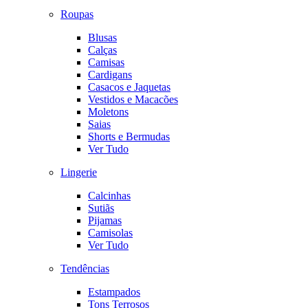
Roupas
Blusas
Calças
Camisas
Cardigans
Casacos e Jaquetas
Vestidos e Macacões
Moletons
Saias
Shorts e Bermudas
Ver Tudo
Lingerie
Calcinhas
Sutiãs
Pijamas
Camisolas
Ver Tudo
Tendências
Estampados
Tons Terrosos