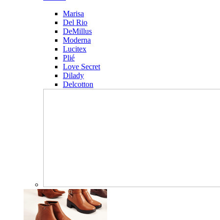
Marisa
Del Rio
DeMillus
Moderna
Lucitex
Plié
Love Secret
Dilady
Delcotton