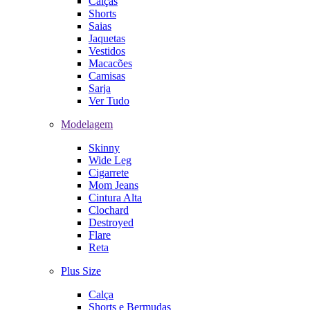
Calças
Shorts
Saias
Jaquetas
Vestidos
Macacões
Camisas
Sarja
Ver Tudo
Modelagem
Skinny
Wide Leg
Cigarrete
Mom Jeans
Cintura Alta
Clochard
Destroyed
Flare
Reta
Plus Size
Calça
Shorts e Bermudas