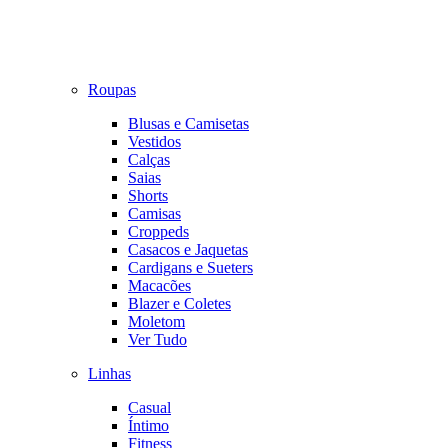
Roupas
Blusas e Camisetas
Vestidos
Calças
Saias
Shorts
Camisas
Croppeds
Casacos e Jaquetas
Cardigans e Sueters
Macacões
Blazer e Coletes
Moletom
Ver Tudo
Linhas
Casual
Íntimo
Fitness