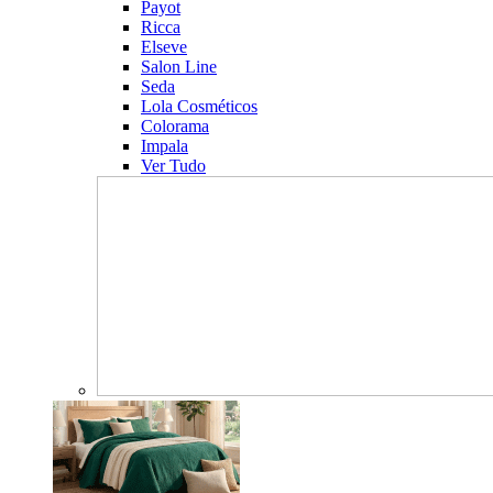
Payot
Ricca
Elseve
Salon Line
Seda
Lola Cosméticos
Colorama
Impala
Ver Tudo