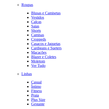
Roupas
Blusas e Camisetas
Vestidos
Calças
Saias
Shorts
Camisas
Croppeds
Casacos e Jaquetas
Cardigans e Sueters
Macacões
Blazer e Coletes
Moletom
Ver Tudo
Linhas
Casual
Íntimo
Fitness
Praia
Plus Size
Gestante