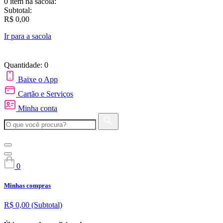
0 item
na sacola:
Subtotal:
R$ 0,00
Ir para a sacola
Quantidade: 0
Baixe o App
Cartão e Serviços
Minha conta
0
Minhas compras
R$ 0,00
(Subtotal)