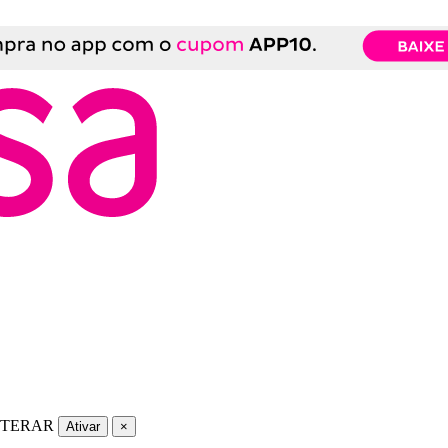
LTERAR
Ativar
×