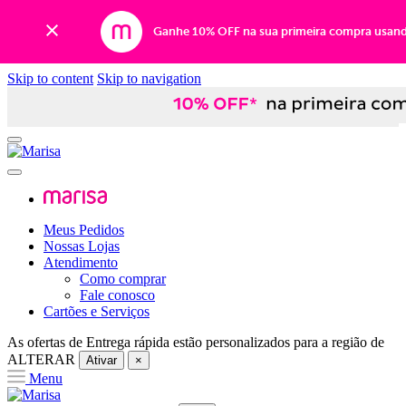
Ganhe 10% OFF na sua primeira compra usan
Skip to content
Skip to navigation
Meus Pedidos
Nossas Lojas
Atendimento
Como comprar
Fale conosco
Cartões e Serviços
As ofertas de
Entrega rápida
estão personalizados para a região de
ALTERAR
Ativar
×
Menu