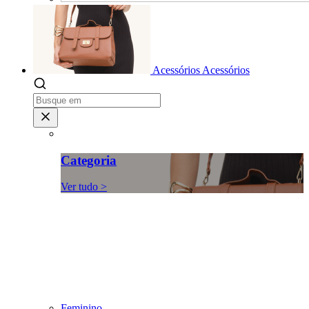
Acessórios
Acessórios
Categoria
Ver tudo >
Feminino