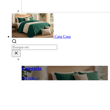
Casa
Casa
Categoria
Ver tudo >