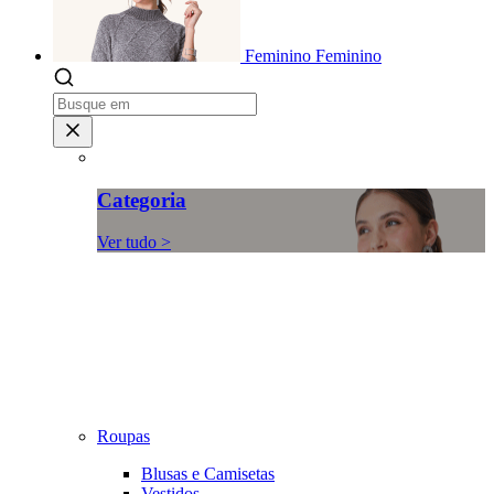
Feminino
Feminino
Categoria
Ver tudo >
Roupas
Blusas e Camisetas
Vestidos