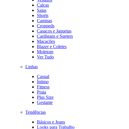
Calças
Saias
Shorts
Camisas
Croppeds
Casacos e Jaquetas
Cardigans e Sueters
Macacões
Blazer e Coletes
Moletom
Ver Tudo
Linhas
Casual
Íntimo
Fitness
Praia
Plus Size
Gestante
Tendências
Básicos e Jeans
Looks para Trabalho