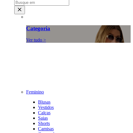
Categoria
Ver tudo >
Feminino
Blusas
Vestidos
Calças
Saias
Shorts
Camisas