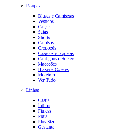
Roupas
Blusas e Camisetas
Vestidos
Calças
Saias
Shorts
Camisas
Croppeds
Casacos e Jaquetas
Cardigans e Sueters
Macacões
Blazer e Coletes
Moletom
Ver Tudo
Linhas
Casual
Íntimo
Fitness
Praia
Plus Size
Gestante