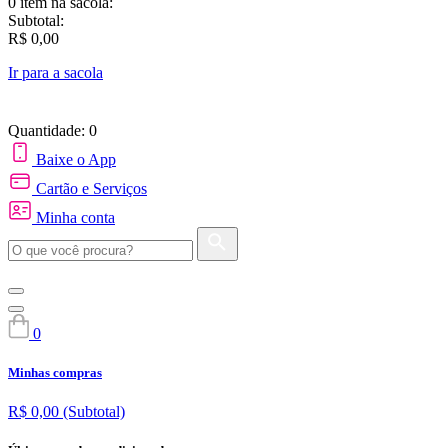
0 item
na sacola:
Subtotal:
R$ 0,00
Ir para a sacola
Quantidade: 0
Baixe o App
Cartão e Serviços
Minha conta
0
Minhas compras
R$ 0,00
(Subtotal)