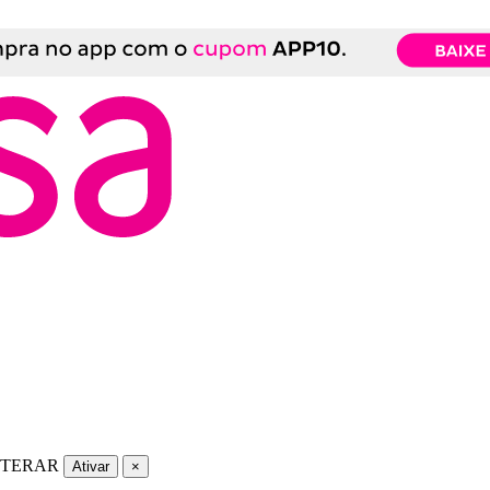
LTERAR
Ativar
×