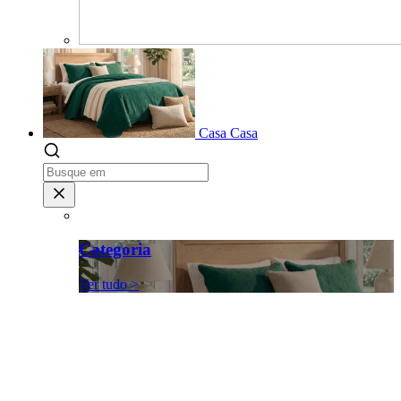
Casa
Casa
Categoria
Ver tudo >