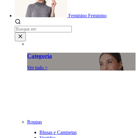
Feminino
Feminino
Categoria
Ver tudo >
Roupas
Blusas e Camisetas
Vestidos