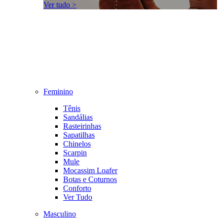
Ver tudo >
Feminino
Tênis
Sandálias
Rasteirinhas
Sapatilhas
Chinelos
Scarpin
Mule
Mocassim Loafer
Botas e Coturnos
Conforto
Ver Tudo
Masculino