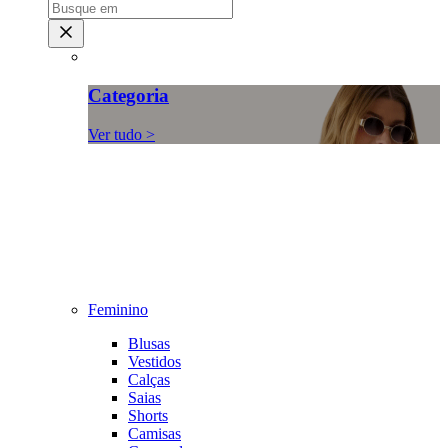
Categoria
Ver tudo >
Feminino
Blusas
Vestidos
Calças
Saias
Shorts
Camisas