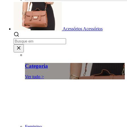
Acessórios
Acessórios
Categoria
Ver tudo >
Feminino