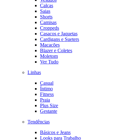
Calças
Saias
Shorts
Camisas
Croppeds
Casacos e Jaquetas
Cardigans e Sueters
Macacões
Blazer e Coletes
Moletom
Ver Tudo
Linhas
Casual
Íntimo
Fitness
Praia
Plus Size
Gestante
Tendências
Básicos e Jeans
Looks para Trabalho