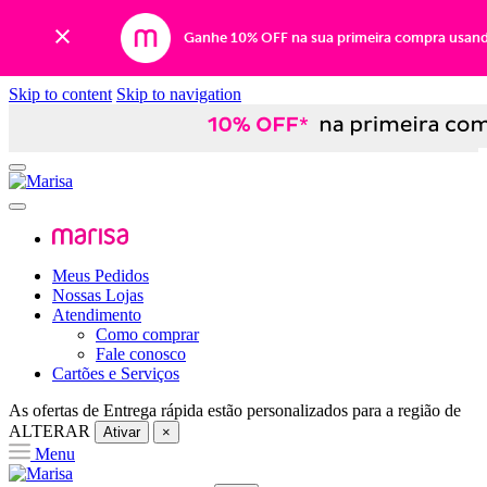
Ganhe 10% OFF na sua primeira compra usan
Skip to content
Skip to navigation
Meus Pedidos
Nossas Lojas
Atendimento
Como comprar
Fale conosco
Cartões e Serviços
As ofertas de
Entrega rápida
estão personalizados para a região de
ALTERAR
Ativar
×
Menu