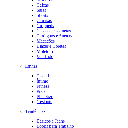
Calças
Saias
Shorts
Camisas
Croppeds
Casacos e Jaquetas
Cardigans e Sueters
Macacões
Blazer e Coletes
Moletom
Ver Tudo
Linhas
Casual
Íntimo
Fitness
Praia
Plus Size
Gestante
Tendências
Básicos e Jeans
Looks para Trabalho