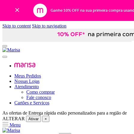
Ganhe 10% OFF na sua primeira compra usan
Skip to content
Skip to navigation
Meus Pedidos
Nossas Lojas
Atendimento
Como comprar
Fale conosco
Cartões e Serviços
As ofertas de
Entrega rápida
estão personalizados para a região de
ALTERAR
Ativar
×
Menu