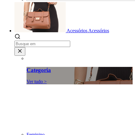
Acessórios
Acessórios
Categoria
Ver tudo >
Feminino