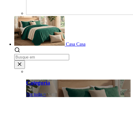
Casa
Casa
Categoria
Ver tudo >