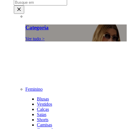
Categoria
Ver tudo >
Feminino
Blusas
Vestidos
Calças
Saias
Shorts
Camisas