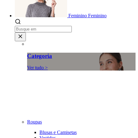
Feminino
Feminino
Categoria
Ver tudo >
Roupas
Blusas e Camisetas
Vestidos