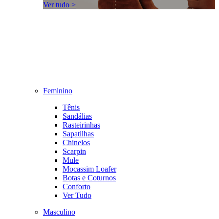
Ver tudo >
Feminino
Tênis
Sandálias
Rasteirinhas
Sapatilhas
Chinelos
Scarpin
Mule
Mocassim Loafer
Botas e Coturnos
Conforto
Ver Tudo
Masculino