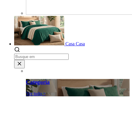
Casa
Casa
Categoria
Ver tudo >