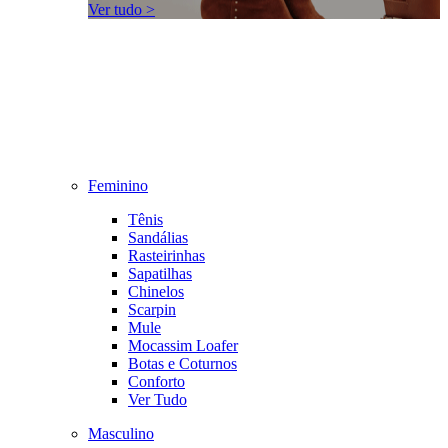
Ver tudo >
Feminino
Tênis
Sandálias
Rasteirinhas
Sapatilhas
Chinelos
Scarpin
Mule
Mocassim Loafer
Botas e Coturnos
Conforto
Ver Tudo
Masculino