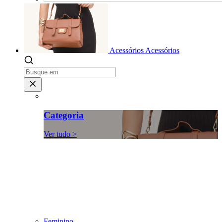
Acessórios
Acessórios
Categoria
Ver tudo >
Feminino