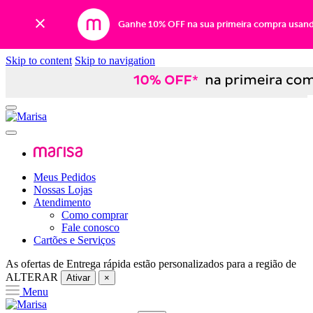
Ganhe 10% OFF na sua primeira compra usan
Skip to content
Skip to navigation
Meus Pedidos
Nossas Lojas
Atendimento
Como comprar
Fale conosco
Cartões e Serviços
As ofertas de
Entrega rápida
estão personalizados para a região de
ALTERAR
Ativar
×
Menu