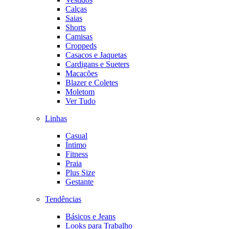
Calças
Saias
Shorts
Camisas
Croppeds
Casacos e Jaquetas
Cardigans e Sueters
Macacões
Blazer e Coletes
Moletom
Ver Tudo
Linhas
Casual
Íntimo
Fitness
Praia
Plus Size
Gestante
Tendências
Básicos e Jeans
Looks para Trabalho