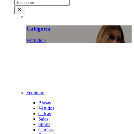
Categoria
Ver tudo >
Feminino
Blusas
Vestidos
Calças
Saias
Shorts
Camisas