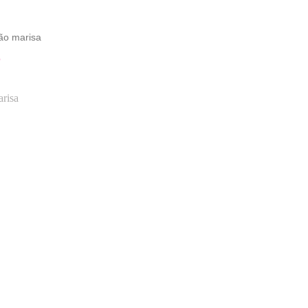
ão marisa
O
risa