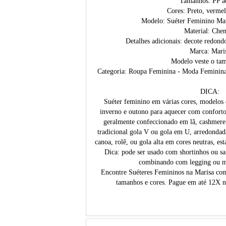
Tamanhos: PP 
Cores: Preto, verme
Modelo: Suéter Feminino M
Material: Chen
Detalhes adicionais: decote redond
Marca: Mari
Modelo veste o ta
Categoria: Roupa Feminina - Moda Feminina 
DICA:
Suéter feminino em várias cores, modelos
inverno e outono para aquecer com conforto
geralmente confeccionado em lã, cashmere
tradicional gola V ou gola em U, arredondad
canoa, rolê, ou gola alta em cores neutras, es
Dica: pode ser usado com shortinhos ou s
combinando com legging ou me
Encontre Suéteres Femininos na Marisa com
tamanhos e cores. Pague em até 12X n