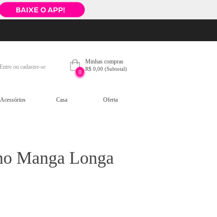
Minhas compras
Entre ou cadastre-se
R$ 0,00
(Subtotal)
0
Acessórios
Casa
Oferta
ino Manga Longa