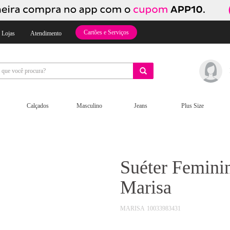
Cartões e Serviços
 Lojas
Atendimento
Calçados
Masculino
Jeans
Plus Size
Suéter Femin
Marisa
MARISA
10033983431