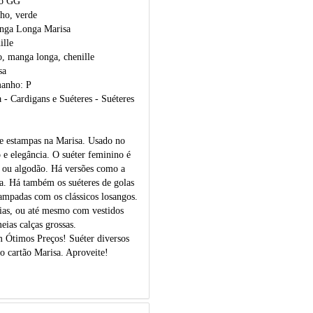
ao GG
lho, verde
anga Longa Marisa
ille
o, manga longa, chenille
sa
manho: P
- Cardigans e Suéteres - Suéteres
 e estampas na Marisa. Usado no
 e elegância. O suéter feminino é
 ou algodão. Há versões como a
a. Há também os suéteres de golas
tampadas com os clássicos losangos.
aias, ou até mesmo com vestidos
ias calças grossas.
 Ótimos Preços! Suéter diversos
o cartão Marisa. Aproveite!