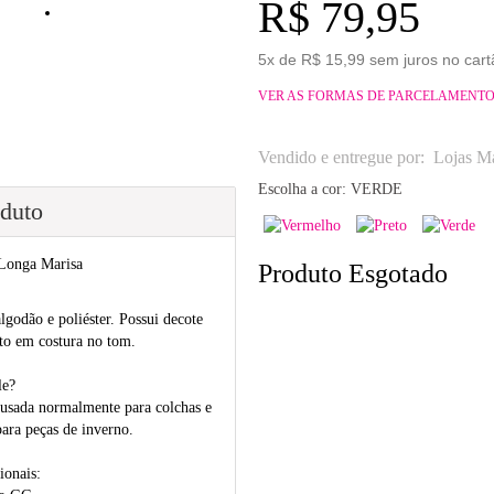
R$ 79,95
5x de R$ 15,99 sem juros no cart
VER AS FORMAS DE PARCELAMENT
Vendido e entregue por:
Lojas Ma
Escolha a cor:
VERDE
oduto
 Longa Marisa
Produto Esgotado
godão e poliéster. Possui decote
to em costura no tom.
le?
 usada normalmente para colchas e
ara peças de inverno.
ionais: