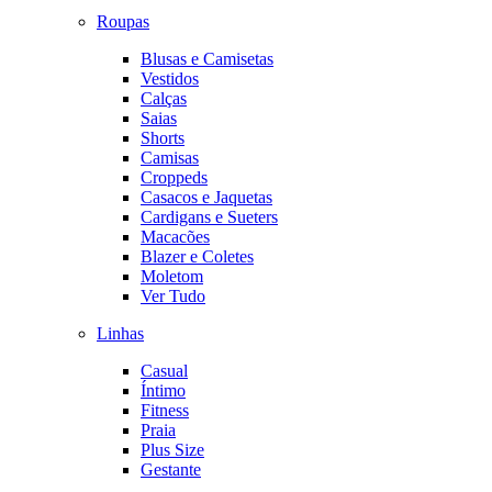
Roupas
Blusas e Camisetas
Vestidos
Calças
Saias
Shorts
Camisas
Croppeds
Casacos e Jaquetas
Cardigans e Sueters
Macacões
Blazer e Coletes
Moletom
Ver Tudo
Linhas
Casual
Íntimo
Fitness
Praia
Plus Size
Gestante