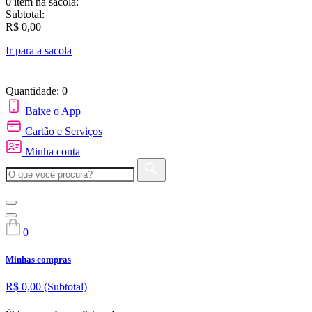
0 item
na sacola:
Subtotal:
R$ 0,00
Ir para a sacola
Quantidade: 0
Baixe o App
Cartão e Serviços
Minha conta
0
Minhas compras
R$ 0,00
(Subtotal)