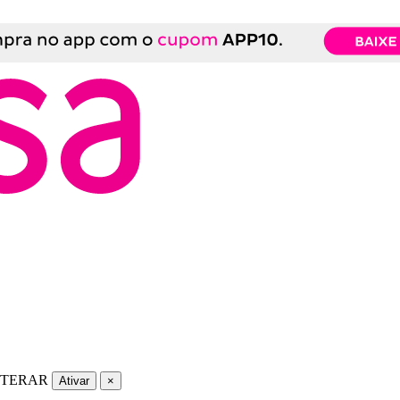
LTERAR
Ativar
×