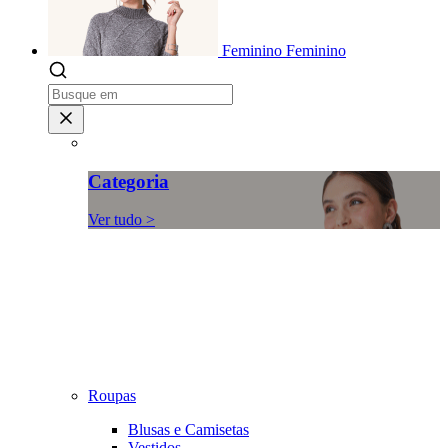
Feminino
Feminino
Categoria
Ver tudo >
Roupas
Blusas e Camisetas
Vestidos