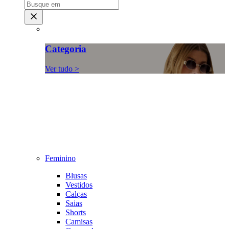
Categoria
Ver tudo >
Feminino
Blusas
Vestidos
Calças
Saias
Shorts
Camisas