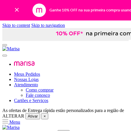
Ganhe 10% OFF na sua primeira compra usan
Skip to content
Skip to navigation
Meus Pedidos
Nossas Lojas
Atendimento
Como comprar
Fale conosco
Cartões e Serviços
As ofertas de
Entrega rápida
estão personalizados para a região de
ALTERAR
Ativar
×
Menu