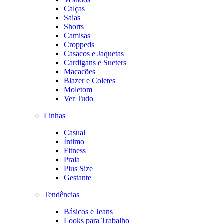
Calças
Saias
Shorts
Camisas
Croppeds
Casacos e Jaquetas
Cardigans e Sueters
Macacões
Blazer e Coletes
Moletom
Ver Tudo
Linhas
Casual
Íntimo
Fitness
Praia
Plus Size
Gestante
Tendências
Básicos e Jeans
Looks para Trabalho