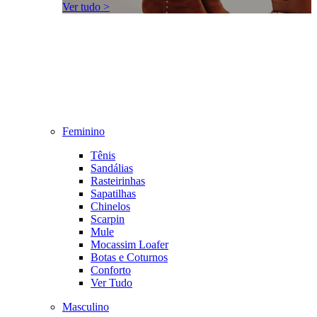
Ver tudo >
Feminino
Tênis
Sandálias
Rasteirinhas
Sapatilhas
Chinelos
Scarpin
Mule
Mocassim Loafer
Botas e Coturnos
Conforto
Ver Tudo
Masculino