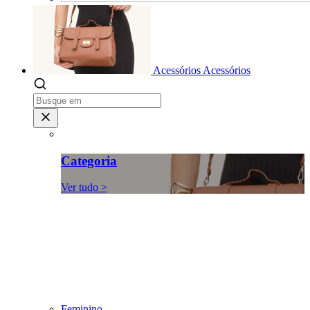
Acessórios
Acessórios
Categoria
Ver tudo >
Feminino