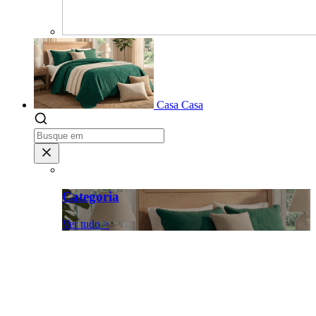
Casa
Casa
Categoria
Ver tudo >