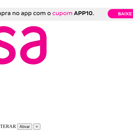
LTERAR
Ativar
×