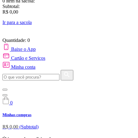
0 item
na sacola:
Subtotal:
R$ 0,00
Ir para a sacola
Quantidade: 0
Baixe o App
Cartão e Serviços
Minha conta
0
Minhas compras
R$ 0,00
(Subtotal)