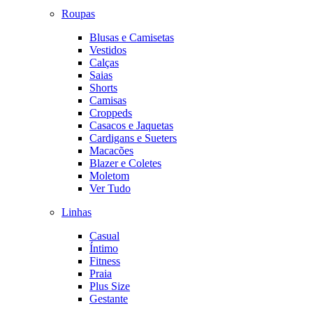
Roupas
Blusas e Camisetas
Vestidos
Calças
Saias
Shorts
Camisas
Croppeds
Casacos e Jaquetas
Cardigans e Sueters
Macacões
Blazer e Coletes
Moletom
Ver Tudo
Linhas
Casual
Íntimo
Fitness
Praia
Plus Size
Gestante