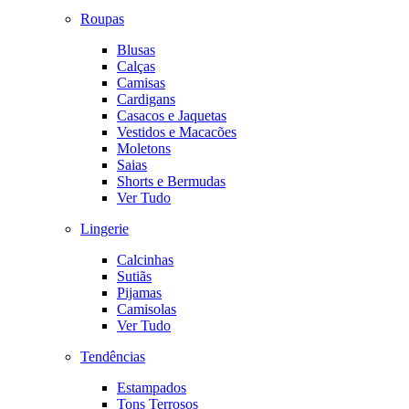
Roupas
Blusas
Calças
Camisas
Cardigans
Casacos e Jaquetas
Vestidos e Macacões
Moletons
Saias
Shorts e Bermudas
Ver Tudo
Lingerie
Calcinhas
Sutiãs
Pijamas
Camisolas
Ver Tudo
Tendências
Estampados
Tons Terrosos