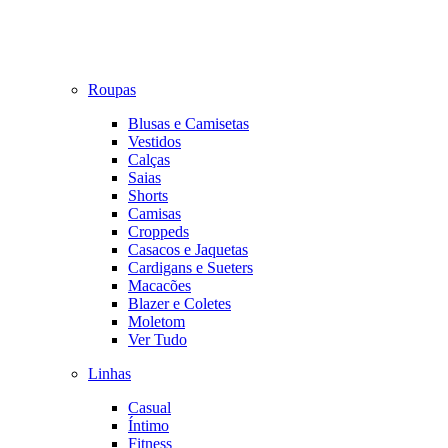
Roupas
Blusas e Camisetas
Vestidos
Calças
Saias
Shorts
Camisas
Croppeds
Casacos e Jaquetas
Cardigans e Sueters
Macacões
Blazer e Coletes
Moletom
Ver Tudo
Linhas
Casual
Íntimo
Fitness