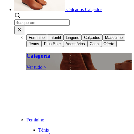
Calçados
Calçados
Feminino
Infantil
Lingerie
Calçados
Masculino
Jeans
Plus Size
Acessórios
Casa
Oferta
Categoria
Ver tudo >
Feminino
Tênis