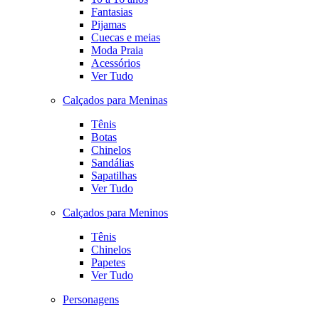
Fantasias
Pijamas
Cuecas e meias
Moda Praia
Acessórios
Ver Tudo
Calçados para Meninas
Tênis
Botas
Chinelos
Sandálias
Sapatilhas
Ver Tudo
Calçados para Meninos
Tênis
Chinelos
Papetes
Ver Tudo
Personagens