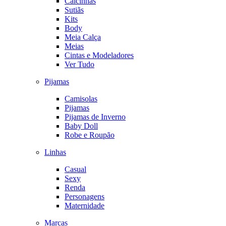
Calcinhas
Sutiãs
Kits
Body
Meia Calça
Meias
Cintas e Modeladores
Ver Tudo
Pijamas
Camisolas
Pijamas
Pijamas de Inverno
Baby Doll
Robe e Roupão
Linhas
Casual
Sexy
Renda
Personagens
Maternidade
Marcas