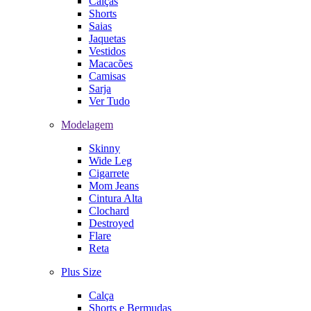
Calças
Shorts
Saias
Jaquetas
Vestidos
Macacões
Camisas
Sarja
Ver Tudo
Modelagem
Skinny
Wide Leg
Cigarrete
Mom Jeans
Cintura Alta
Clochard
Destroyed
Flare
Reta
Plus Size
Calça
Shorts e Bermudas