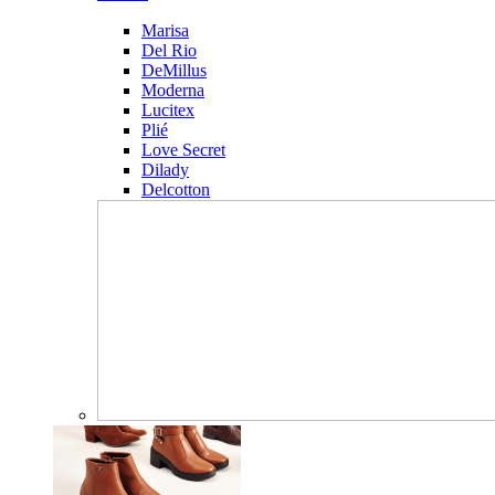
Marisa
Del Rio
DeMillus
Moderna
Lucitex
Plié
Love Secret
Dilady
Delcotton