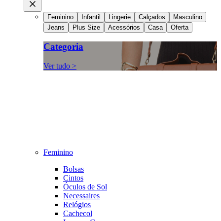
Feminino
Infantil
Lingerie
Calçados
Masculino
Jeans
Plus Size
Acessórios
Casa
Oferta
Categoria
Ver tudo >
Feminino
Bolsas
Cintos
Óculos de Sol
Necessaires
Relógios
Cachecol