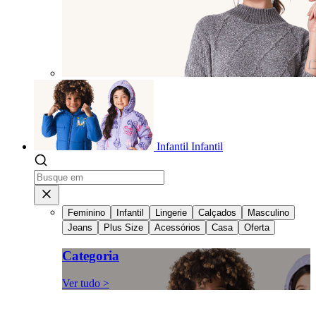
Infantil
Infantil
Feminino
Infantil
Lingerie
Calçados
Masculino
Jeans
Plus Size
Acessórios
Casa
Oferta
Categoria
Ver tudo >