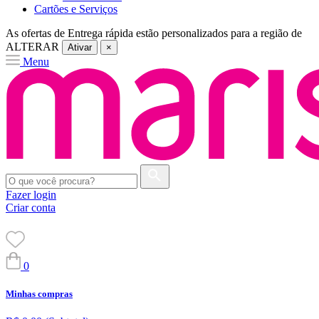
Cartões e Serviços
As ofertas de
Entrega rápida
estão personalizados para a região de
ALTERAR
Ativar
×
Menu
Fazer login
Criar conta
0
Minhas compras