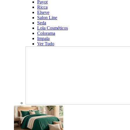
Payot
Ricca
Elseve
Salon Line
Seda
Lola Cosméticos
Colorama
Impala
Ver Tudo