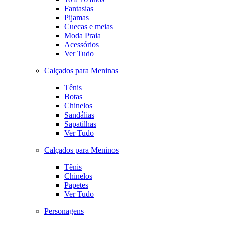
Fantasias
Pijamas
Cuecas e meias
Moda Praia
Acessórios
Ver Tudo
Calçados para Meninas
Tênis
Botas
Chinelos
Sandálias
Sapatilhas
Ver Tudo
Calçados para Meninos
Tênis
Chinelos
Papetes
Ver Tudo
Personagens