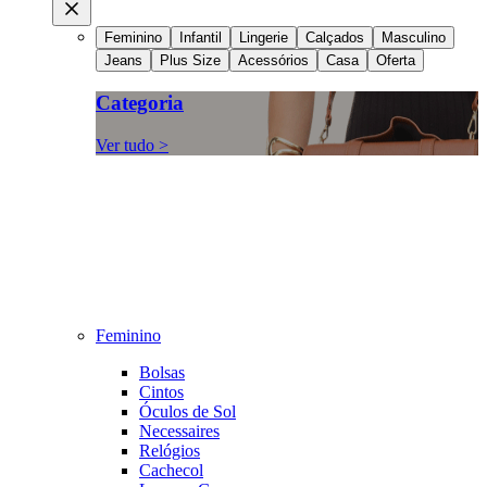
Feminino
Infantil
Lingerie
Calçados
Masculino
Jeans
Plus Size
Acessórios
Casa
Oferta
Categoria
Ver tudo >
Feminino
Bolsas
Cintos
Óculos de Sol
Necessaires
Relógios
Cachecol