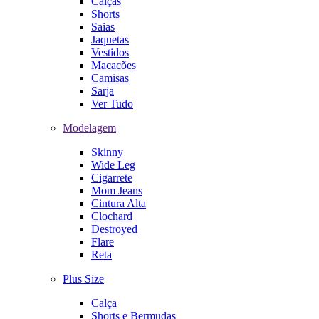
Calças
Shorts
Saias
Jaquetas
Vestidos
Macacões
Camisas
Sarja
Ver Tudo
Modelagem
Skinny
Wide Leg
Cigarrete
Mom Jeans
Cintura Alta
Clochard
Destroyed
Flare
Reta
Plus Size
Calça
Shorts e Bermudas