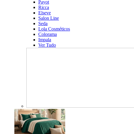
Payot
Ricca
Elseve
Salon Line
Seda
Lola Cosméticos
Colorama
Impala
Ver Tudo