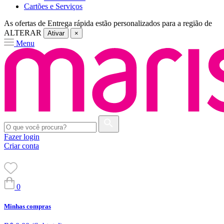
Cartões e Serviços
As ofertas de
Entrega rápida
estão personalizados para a região de
ALTERAR
Ativar
×
Menu
Fazer login
Criar conta
0
Minhas compras