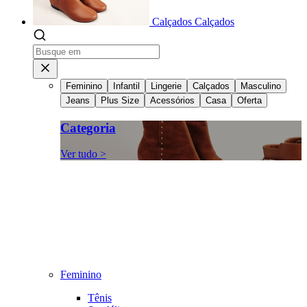
Calçados
Calçados
Feminino
Infantil
Lingerie
Calçados
Masculino
Jeans
Plus Size
Acessórios
Casa
Oferta
Categoria
Ver tudo >
Feminino
Tênis