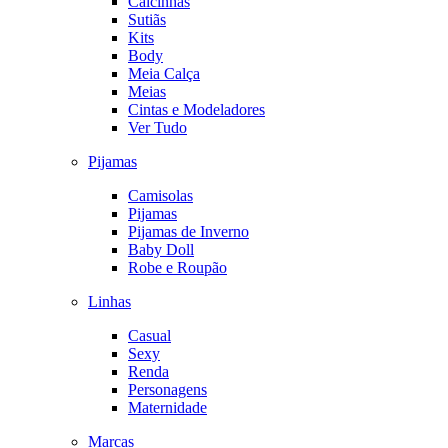
Calcinhas
Sutiãs
Kits
Body
Meia Calça
Meias
Cintas e Modeladores
Ver Tudo
Pijamas
Camisolas
Pijamas
Pijamas de Inverno
Baby Doll
Robe e Roupão
Linhas
Casual
Sexy
Renda
Personagens
Maternidade
Marcas