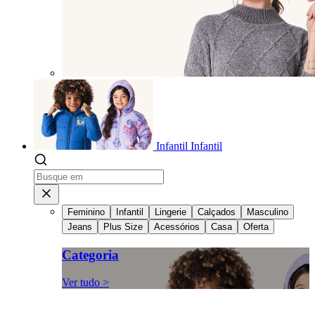
Infantil
Infantil
Feminino
Infantil
Lingerie
Calçados
Masculino
Jeans
Plus Size
Acessórios
Casa
Oferta
Categoria
Ver tudo >