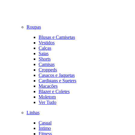
Roupas
Blusas e Camisetas
Vestidos
Calças
Saias
Shorts
Camisas
Croppeds
Casacos e Jaquetas
Cardigans e Sueters
Macacões
Blazer e Coletes
Moletom
Ver Tudo
Linhas
Casual
Íntimo
Fitness