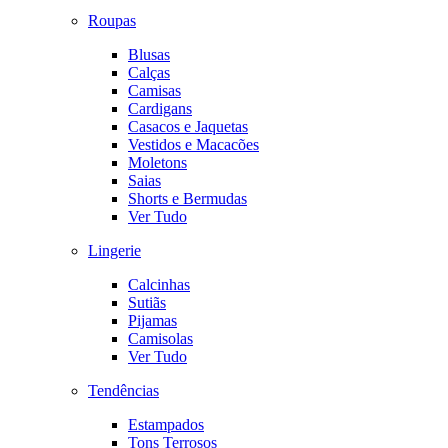
Roupas
Blusas
Calças
Camisas
Cardigans
Casacos e Jaquetas
Vestidos e Macacões
Moletons
Saias
Shorts e Bermudas
Ver Tudo
Lingerie
Calcinhas
Sutiãs
Pijamas
Camisolas
Ver Tudo
Tendências
Estampados
Tons Terrosos