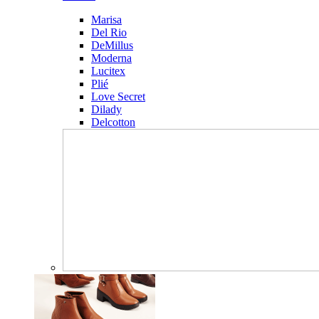
Marisa
Del Rio
DeMillus
Moderna
Lucitex
Plié
Love Secret
Dilady
Delcotton