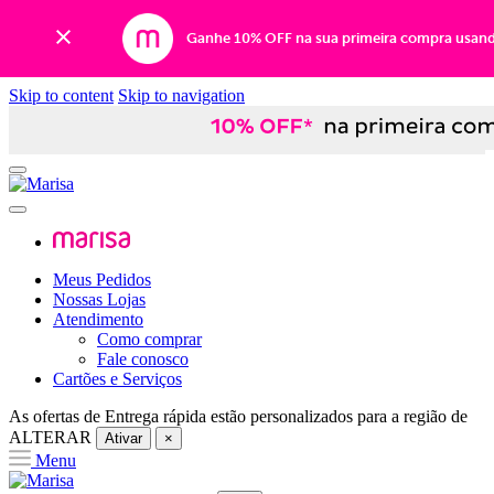
Ganhe 10% OFF na sua primeira compra usan
Skip to content
Skip to navigation
Meus Pedidos
Nossas Lojas
Atendimento
Como comprar
Fale conosco
Cartões e Serviços
As ofertas de
Entrega rápida
estão personalizados para a região de
ALTERAR
Ativar
×
Menu