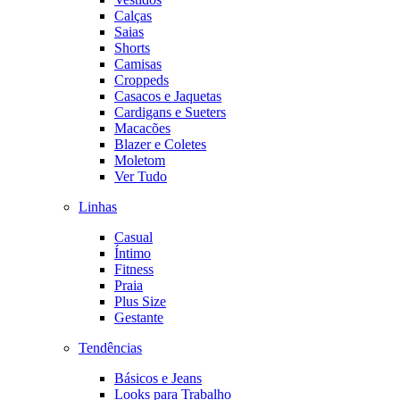
Calças
Saias
Shorts
Camisas
Croppeds
Casacos e Jaquetas
Cardigans e Sueters
Macacões
Blazer e Coletes
Moletom
Ver Tudo
Linhas
Casual
Íntimo
Fitness
Praia
Plus Size
Gestante
Tendências
Básicos e Jeans
Looks para Trabalho