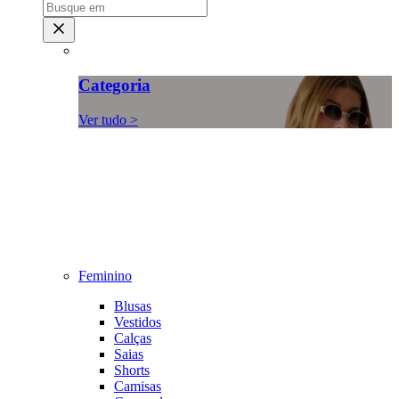
Categoria
Ver tudo >
Feminino
Blusas
Vestidos
Calças
Saias
Shorts
Camisas