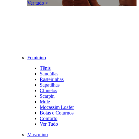
Ver tudo >
Feminino
Tênis
Sandálias
Rasteirinhas
Sapatilhas
Chinelos
Scarpin
Mule
Mocassim Loafer
Botas e Coturnos
Conforto
Ver Tudo
Masculino