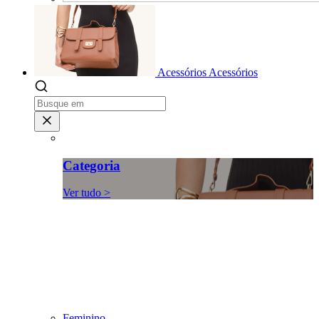
Acessórios
Acessórios
Categoria
Ver tudo >
Feminino