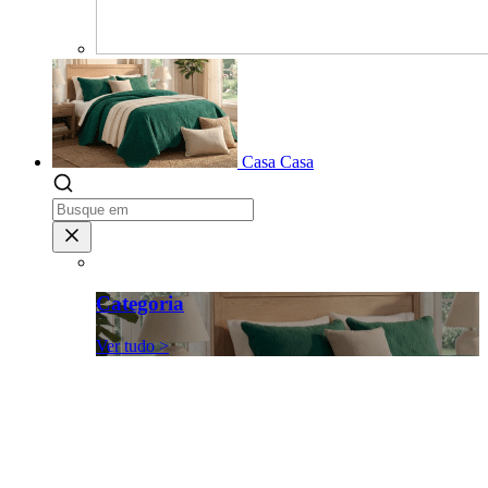
Casa
Casa
Categoria
Ver tudo >