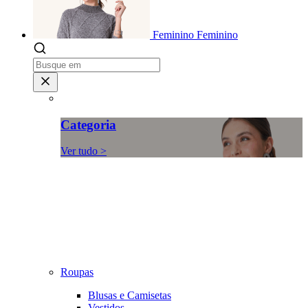
Feminino
Feminino
Categoria
Ver tudo >
Roupas
Blusas e Camisetas
Vestidos