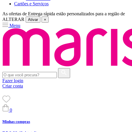
Cartões e Serviços
As ofertas de
Entrega rápida
estão personalizados para a região de
ALTERAR
Ativar
×
Menu
Fazer login
Criar conta
0
Minhas compras