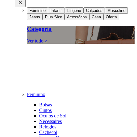
Feminino
Infantil
Lingerie
Calçados
Masculino
Jeans
Plus Size
Acessórios
Casa
Oferta
Categoria
Ver tudo >
Feminino
Bolsas
Cintos
Óculos de Sol
Necessaires
Relógios
Cachecol