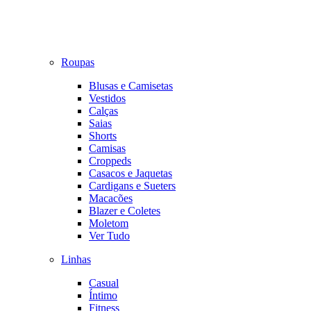
Roupas
Blusas e Camisetas
Vestidos
Calças
Saias
Shorts
Camisas
Croppeds
Casacos e Jaquetas
Cardigans e Sueters
Macacões
Blazer e Coletes
Moletom
Ver Tudo
Linhas
Casual
Íntimo
Fitness