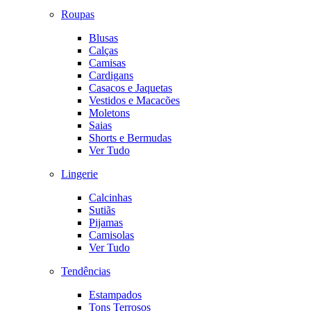
Roupas
Blusas
Calças
Camisas
Cardigans
Casacos e Jaquetas
Vestidos e Macacões
Moletons
Saias
Shorts e Bermudas
Ver Tudo
Lingerie
Calcinhas
Sutiãs
Pijamas
Camisolas
Ver Tudo
Tendências
Estampados
Tons Terrosos