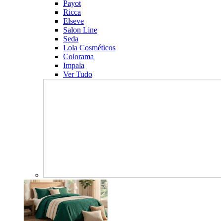
Payot
Ricca
Elseve
Salon Line
Seda
Lola Cosméticos
Colorama
Impala
Ver Tudo