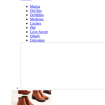
Marisa
Del Rio
DeMillus
Moderna
Lucitex
Plié
Love Secret
Dilady
Delcotton