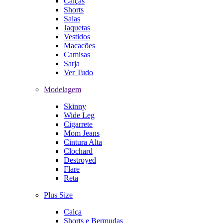
Calças
Shorts
Saias
Jaquetas
Vestidos
Macacões
Camisas
Sarja
Ver Tudo
Modelagem
Skinny
Wide Leg
Cigarrete
Mom Jeans
Cintura Alta
Clochard
Destroyed
Flare
Reta
Plus Size
Calça
Shorts e Bermudas