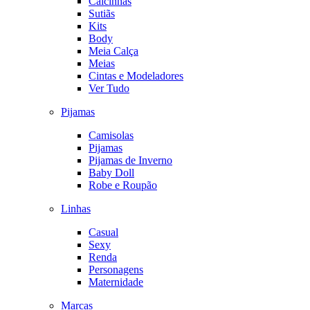
Calcinhas
Sutiãs
Kits
Body
Meia Calça
Meias
Cintas e Modeladores
Ver Tudo
Pijamas
Camisolas
Pijamas
Pijamas de Inverno
Baby Doll
Robe e Roupão
Linhas
Casual
Sexy
Renda
Personagens
Maternidade
Marcas