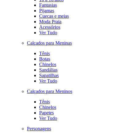
Fantasias
Pijamas
Cuecas e meias
Moda Praia
Acessórios
Ver Tudo
Calçados para Meninas
Tênis
Botas
Chinelos
Sandálias
Sapatilhas
Ver Tudo
Calçados para Meninos
Tênis
Chinelos
Papetes
Ver Tudo
Personagens