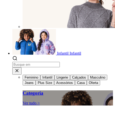
Infantil
Infantil
Feminino
Infantil
Lingerie
Calçados
Masculino
Jeans
Plus Size
Acessórios
Casa
Oferta
Categoria
Ver tudo >