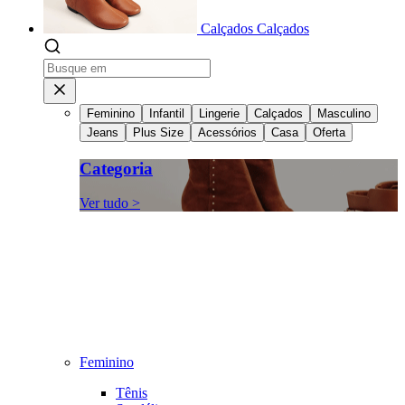
Calçados
Calçados
Feminino
Infantil
Lingerie
Calçados
Masculino
Jeans
Plus Size
Acessórios
Casa
Oferta
Categoria
Ver tudo >
Feminino
Tênis