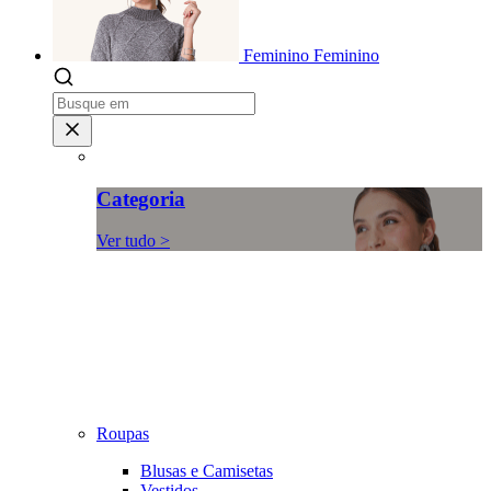
Feminino
Feminino
Categoria
Ver tudo >
Roupas
Blusas e Camisetas
Vestidos