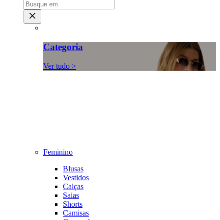
Categoria
Ver tudo >
Feminino
Blusas
Vestidos
Calças
Saias
Shorts
Camisas