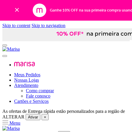
Ganhe 10% OFF na sua primeira compra usan
Skip to content
Skip to navigation
Meus Pedidos
Nossas Lojas
Atendimento
Como comprar
Fale conosco
Cartões e Serviços
As ofertas de
Entrega rápida
estão personalizados para a região de
ALTERAR
Ativar
×
Menu