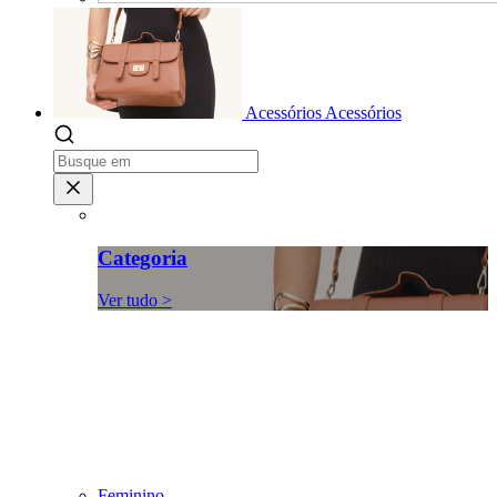
Acessórios
Acessórios
Categoria
Ver tudo >
Feminino