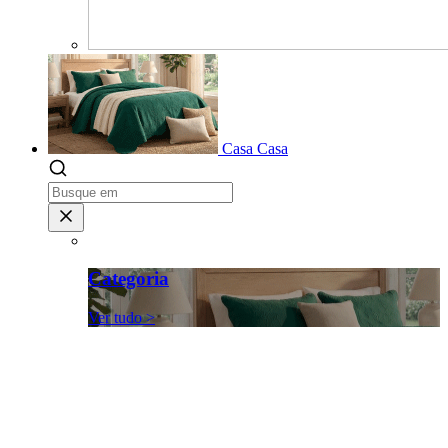
Casa
Casa
Categoria
Ver tudo >