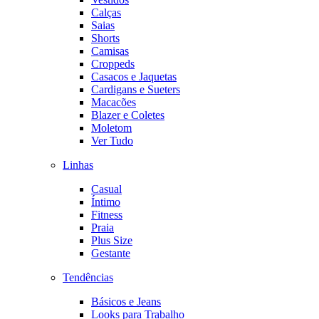
Calças
Saias
Shorts
Camisas
Croppeds
Casacos e Jaquetas
Cardigans e Sueters
Macacões
Blazer e Coletes
Moletom
Ver Tudo
Linhas
Casual
Íntimo
Fitness
Praia
Plus Size
Gestante
Tendências
Básicos e Jeans
Looks para Trabalho