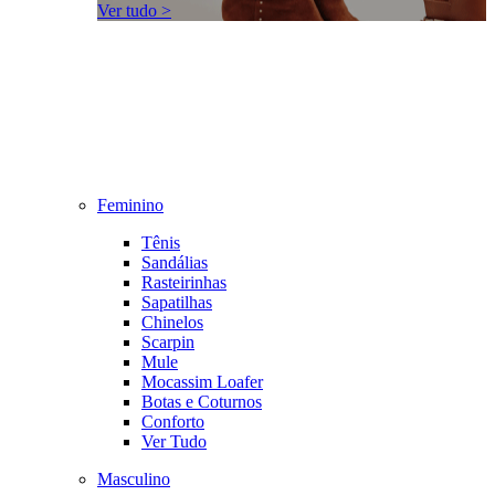
Ver tudo >
Feminino
Tênis
Sandálias
Rasteirinhas
Sapatilhas
Chinelos
Scarpin
Mule
Mocassim Loafer
Botas e Coturnos
Conforto
Ver Tudo
Masculino