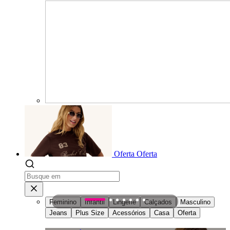
Oferta
Oferta
Feminino
Infantil
Lingerie
Calçados
Masculino
1
2
3
4
5
6
7
Jeans
Plus Size
Acessórios
Casa
Oferta