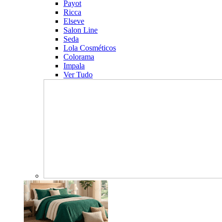
Payot
Ricca
Elseve
Salon Line
Seda
Lola Cosméticos
Colorama
Impala
Ver Tudo