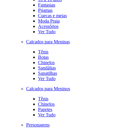
Fantasias
Pijamas
Cuecas e meias
Moda Praia
Acessórios
Ver Tudo
Calçados para Meninas
Tênis
Botas
Chinelos
Sandálias
Sapatilhas
Ver Tudo
Calçados para Meninos
Tênis
Chinelos
Papetes
Ver Tudo
Personagens