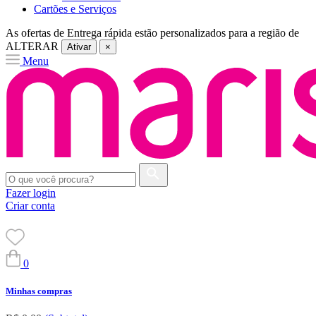
Cartões e Serviços
As ofertas de
Entrega rápida
estão personalizados para a região de
ALTERAR
Ativar
×
Menu
Fazer login
Criar conta
0
Minhas compras