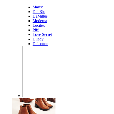
Marisa
Del Rio
DeMillus
Moderna
Lucitex
Plié
Love Secret
Dilady
Delcotton