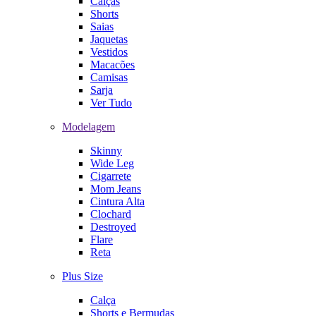
Calças
Shorts
Saias
Jaquetas
Vestidos
Macacões
Camisas
Sarja
Ver Tudo
Modelagem
Skinny
Wide Leg
Cigarrete
Mom Jeans
Cintura Alta
Clochard
Destroyed
Flare
Reta
Plus Size
Calça
Shorts e Bermudas