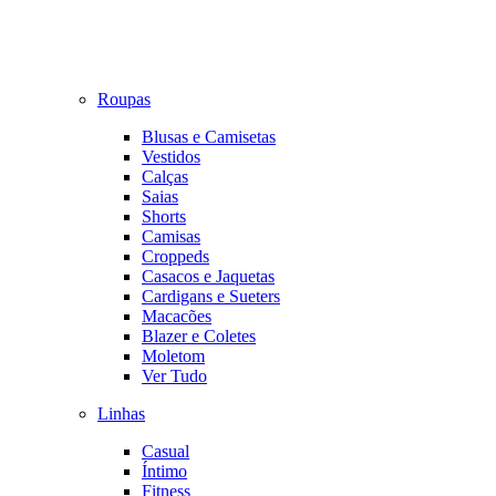
Roupas
Blusas e Camisetas
Vestidos
Calças
Saias
Shorts
Camisas
Croppeds
Casacos e Jaquetas
Cardigans e Sueters
Macacões
Blazer e Coletes
Moletom
Ver Tudo
Linhas
Casual
Íntimo
Fitness