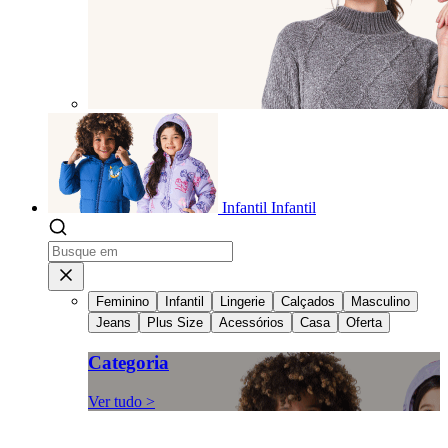
Infantil
Infantil
Feminino
Infantil
Lingerie
Calçados
Masculino
Jeans
Plus Size
Acessórios
Casa
Oferta
Categoria
Ver tudo >