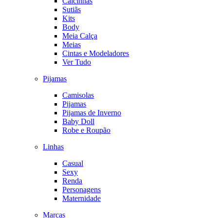
Calcinhas
Sutiãs
Kits
Body
Meia Calça
Meias
Cintas e Modeladores
Ver Tudo
Pijamas
Camisolas
Pijamas
Pijamas de Inverno
Baby Doll
Robe e Roupão
Linhas
Casual
Sexy
Renda
Personagens
Maternidade
Marcas