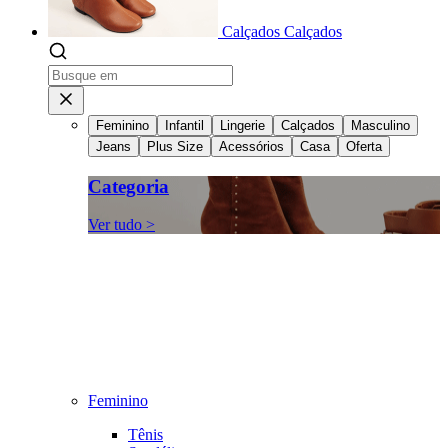
Calçados
Calçados
Feminino
Infantil
Lingerie
Calçados
Masculino
Jeans
Plus Size
Acessórios
Casa
Oferta
Categoria
Ver tudo >
Feminino
Tênis