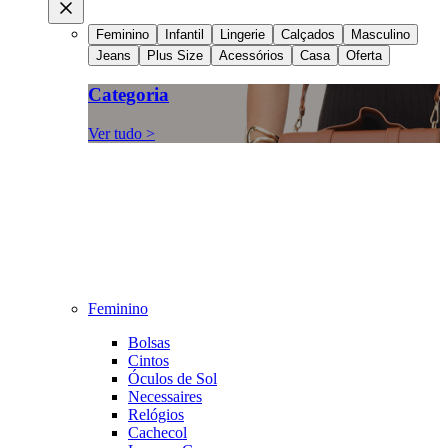
Feminino
Infantil
Lingerie
Calçados
Masculino
Jeans
Plus Size
Acessórios
Casa
Oferta
Categoria
Ver tudo >
Feminino
Bolsas
Cintos
Óculos de Sol
Necessaires
Relógios
Cachecol