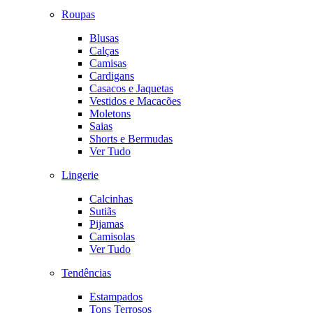
Roupas
Blusas
Calças
Camisas
Cardigans
Casacos e Jaquetas
Vestidos e Macacões
Moletons
Saias
Shorts e Bermudas
Ver Tudo
Lingerie
Calcinhas
Sutiãs
Pijamas
Camisolas
Ver Tudo
Tendências
Estampados
Tons Terrosos