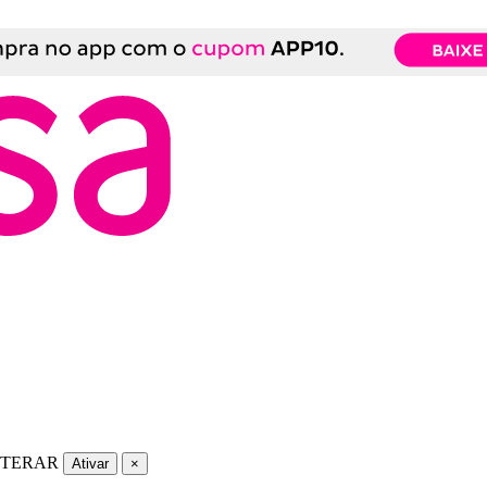
LTERAR
Ativar
×