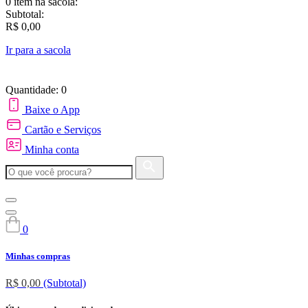
0 item
na sacola:
Subtotal:
R$ 0,00
Ir para a sacola
Quantidade: 0
Baixe o App
Cartão e Serviços
Minha conta
0
Minhas compras
R$ 0,00
(Subtotal)