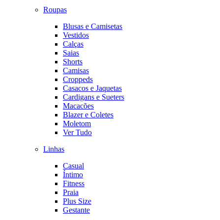
Roupas
Blusas e Camisetas
Vestidos
Calças
Saias
Shorts
Camisas
Croppeds
Casacos e Jaquetas
Cardigans e Sueters
Macacões
Blazer e Coletes
Moletom
Ver Tudo
Linhas
Casual
Íntimo
Fitness
Praia
Plus Size
Gestante