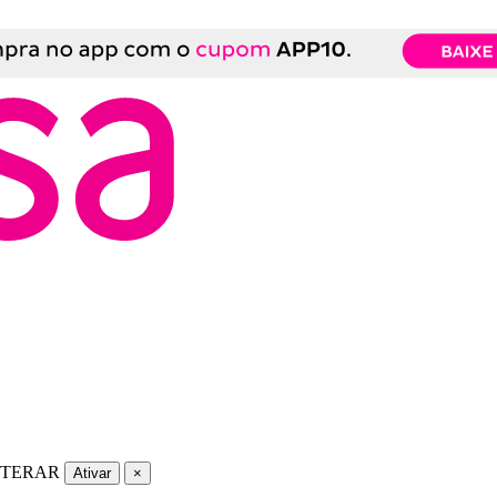
LTERAR
Ativar
×