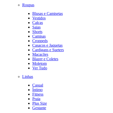
Roupas
Blusas e Camisetas
Vestidos
Calças
Saias
Shorts
Camisas
Croppeds
Casacos e Jaquetas
Cardigans e Sueters
Macacões
Blazer e Coletes
Moletom
Ver Tudo
Linhas
Casual
Íntimo
Fitness
Praia
Plus Size
Gestante