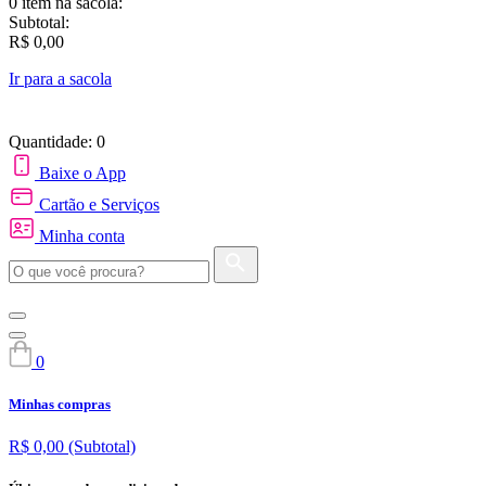
0 item
na sacola:
Subtotal:
R$ 0,00
Ir para a sacola
Quantidade: 0
Baixe o App
Cartão e Serviços
Minha conta
0
Minhas compras
R$ 0,00
(Subtotal)