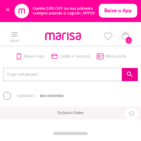
Ganhe 10% OFF na sua primeira 
Baixe o App
compra usando o cupom: APP10
Skip
Skip
to
to
content
navigation
0
MENU
Baixe o App
Cartão e Serviços
Minha conta
SAPATILHA
BICO REDONDO
Exclusivo Online