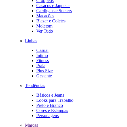
Croppeds
Casacos e Jaquetas
Cardigans e Sueters
Macacões
Blazer e Coletes
Moletom
Ver Tudo
Linhas
Casual
Íntimo
Fitness
Praia
Plus Size
Gestante
Tendências
Básicos e Jeans
Looks para Trabalho
Preto e Branco
Cores e Estampas
Personagens
Marcas