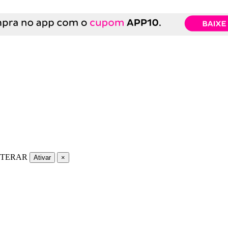
LTERAR
Ativar
×