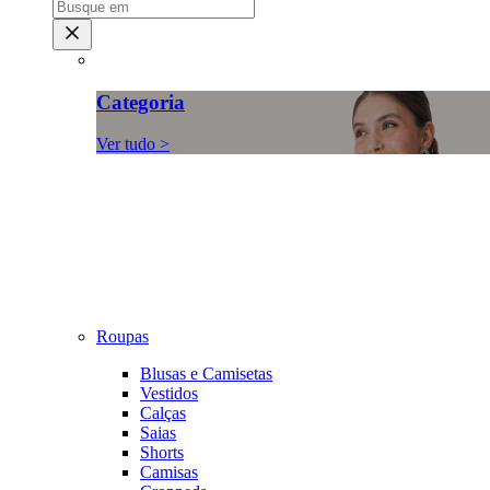
Categoria
Ver tudo >
Roupas
Blusas e Camisetas
Vestidos
Calças
Saias
Shorts
Camisas