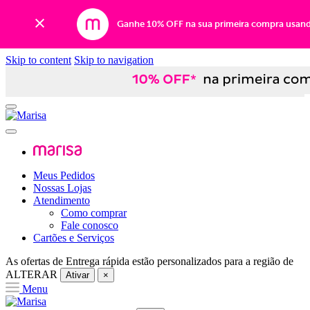
Ganhe 10% OFF na sua primeira compra usan
Skip to content
Skip to navigation
Meus Pedidos
Nossas Lojas
Atendimento
Como comprar
Fale conosco
Cartões e Serviços
As ofertas de
Entrega rápida
estão personalizados para a região de
ALTERAR
Ativar
×
Menu