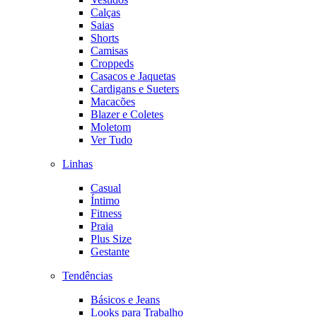
Calças
Saias
Shorts
Camisas
Croppeds
Casacos e Jaquetas
Cardigans e Sueters
Macacões
Blazer e Coletes
Moletom
Ver Tudo
Linhas
Casual
Íntimo
Fitness
Praia
Plus Size
Gestante
Tendências
Básicos e Jeans
Looks para Trabalho