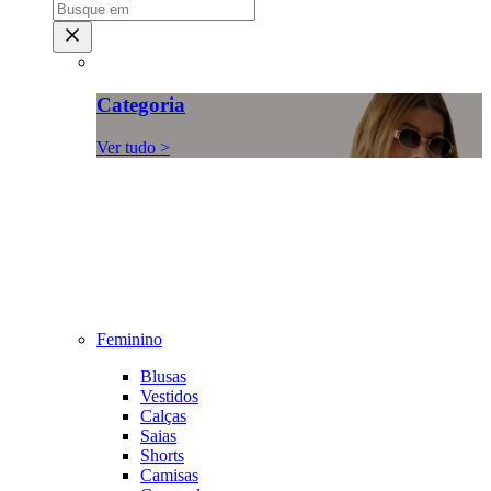
Categoria
Ver tudo >
Feminino
Blusas
Vestidos
Calças
Saias
Shorts
Camisas