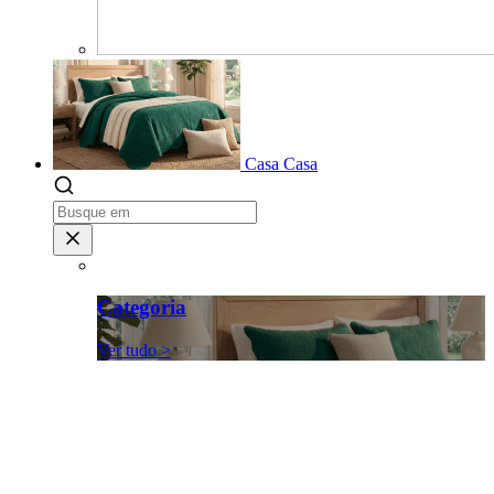
Casa
Casa
Categoria
Ver tudo >