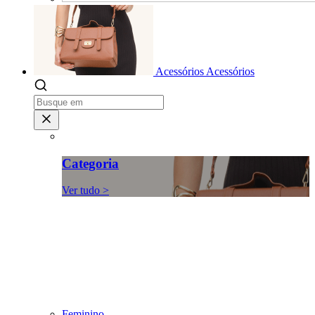
Acessórios
Acessórios
Categoria
Ver tudo >
Feminino