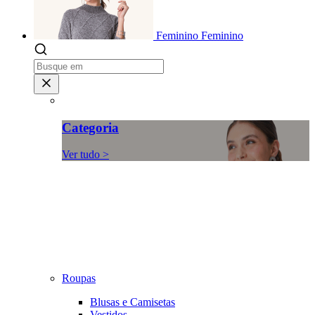
Feminino
Feminino
Categoria
Ver tudo >
Roupas
Blusas e Camisetas
Vestidos