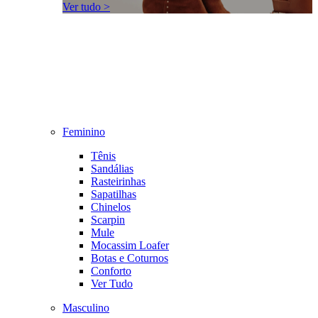
Ver tudo >
Feminino
Tênis
Sandálias
Rasteirinhas
Sapatilhas
Chinelos
Scarpin
Mule
Mocassim Loafer
Botas e Coturnos
Conforto
Ver Tudo
Masculino