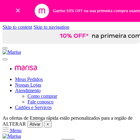
Ganhe 10% OFF na sua primeira compra usan
Skip to content
Skip to navigation
Meus Pedidos
Nossas Lojas
Atendimento
Como comprar
Fale conosco
Cartões e Serviços
As ofertas de
Entrega rápida
estão personalizados para a região de
ALTERAR
Ativar
×
Menu