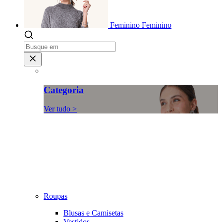
Feminino
Feminino
Categoria
Ver tudo >
Roupas
Blusas e Camisetas
Vestidos