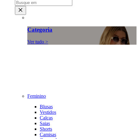
Categoria
Ver tudo >
Feminino
Blusas
Vestidos
Calças
Saias
Shorts
Camisas