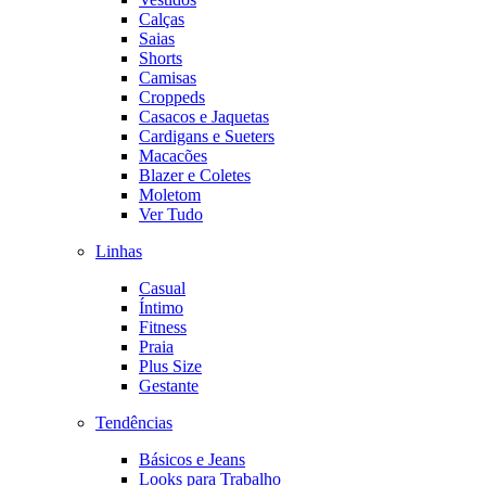
Calças
Saias
Shorts
Camisas
Croppeds
Casacos e Jaquetas
Cardigans e Sueters
Macacões
Blazer e Coletes
Moletom
Ver Tudo
Linhas
Casual
Íntimo
Fitness
Praia
Plus Size
Gestante
Tendências
Básicos e Jeans
Looks para Trabalho