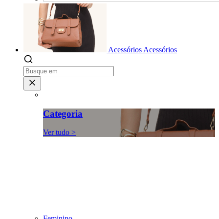
Acessórios
Acessórios
Categoria
Ver tudo >
Feminino