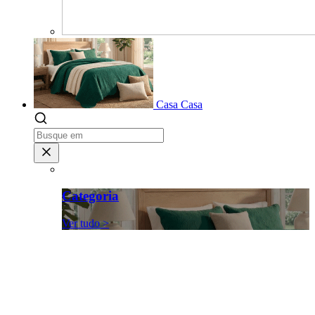
Casa
Casa
Categoria
Ver tudo >