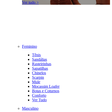
Ver tudo >
Feminino
Tênis
Sandálias
Rasteirinhas
Sapatilhas
Chinelos
Scarpin
Mule
Mocassim Loafer
Botas e Coturnos
Conforto
Ver Tudo
Masculino