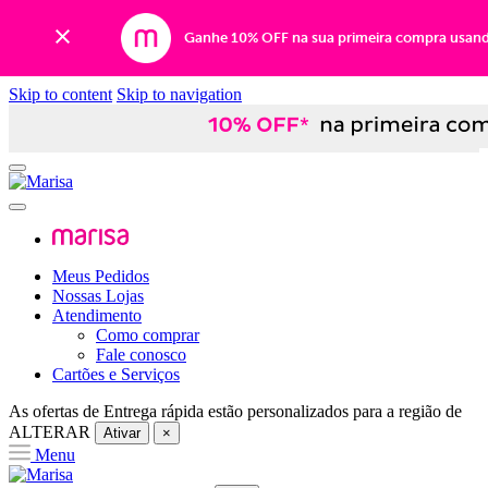
Ganhe 10% OFF na sua primeira compra usan
Skip to content
Skip to navigation
Meus Pedidos
Nossas Lojas
Atendimento
Como comprar
Fale conosco
Cartões e Serviços
As ofertas de
Entrega rápida
estão personalizados para a região de
ALTERAR
Ativar
×
Menu