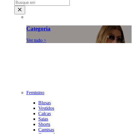
Categoria
Ver tudo >
Feminino
Blusas
Vestidos
Calças
Saias
Shorts
Camisas