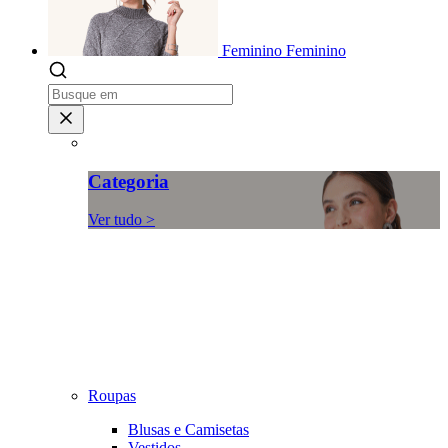
Feminino
Feminino
Categoria
Ver tudo >
Roupas
Blusas e Camisetas
Vestidos