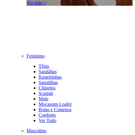
Ver tudo >
Feminino
Tênis
Sandálias
Rasteirinhas
Sapatilhas
Chinelos
Scarpin
Mule
Mocassim Loafer
Botas e Coturnos
Conforto
Ver Tudo
Masculino