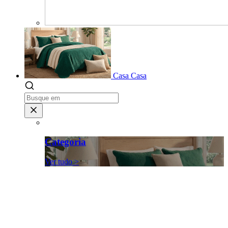
Casa
Casa
Categoria
Ver tudo >