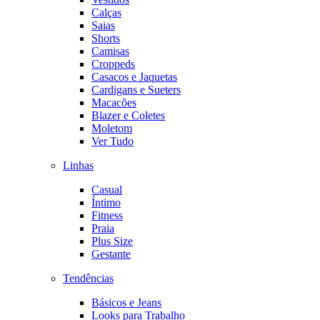
Calças
Saias
Shorts
Camisas
Croppeds
Casacos e Jaquetas
Cardigans e Sueters
Macacões
Blazer e Coletes
Moletom
Ver Tudo
Linhas
Casual
Íntimo
Fitness
Praia
Plus Size
Gestante
Tendências
Básicos e Jeans
Looks para Trabalho