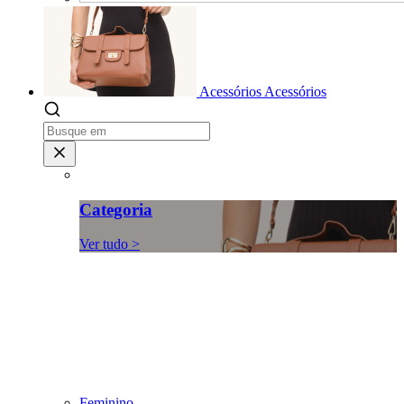
Acessórios
Acessórios
Categoria
Ver tudo >
Feminino