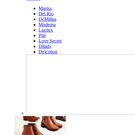
Marisa
Del Rio
DeMillus
Moderna
Lucitex
Plié
Love Secret
Dilady
Delcotton