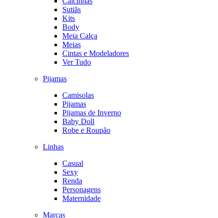
Calcinhas
Sutiãs
Kits
Body
Meia Calça
Meias
Cintas e Modeladores
Ver Tudo
Pijamas
Camisolas
Pijamas
Pijamas de Inverno
Baby Doll
Robe e Roupão
Linhas
Casual
Sexy
Renda
Personagens
Maternidade
Marcas