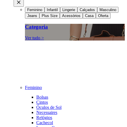
Feminino
Infantil
Lingerie
Calçados
Masculino
Jeans
Plus Size
Acessórios
Casa
Oferta
Categoria
Ver tudo >
Feminino
Bolsas
Cintos
Óculos de Sol
Necessaires
Relógios
Cachecol