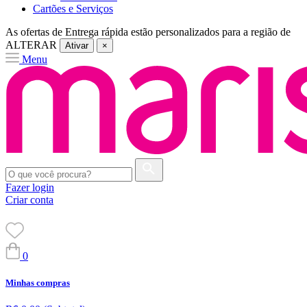
Cartões e Serviços
As ofertas de
Entrega rápida
estão personalizados para a região de
ALTERAR
Ativar
×
Menu
Fazer login
Criar conta
0
Minhas compras