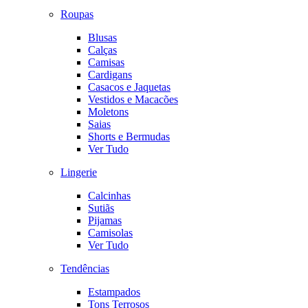
Roupas
Blusas
Calças
Camisas
Cardigans
Casacos e Jaquetas
Vestidos e Macacões
Moletons
Saias
Shorts e Bermudas
Ver Tudo
Lingerie
Calcinhas
Sutiãs
Pijamas
Camisolas
Ver Tudo
Tendências
Estampados
Tons Terrosos