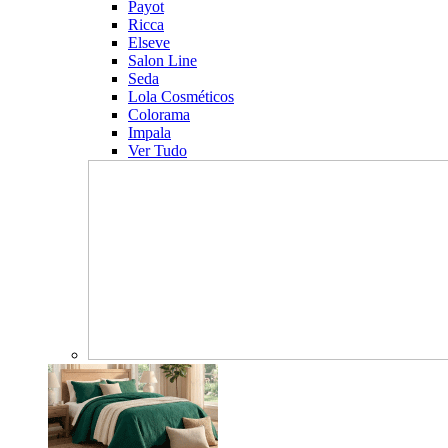
Payot
Ricca
Elseve
Salon Line
Seda
Lola Cosméticos
Colorama
Impala
Ver Tudo