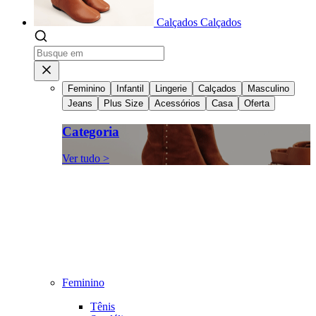
Calçados
Calçados
Feminino
Infantil
Lingerie
Calçados
Masculino
Jeans
Plus Size
Acessórios
Casa
Oferta
Categoria
Ver tudo >
Feminino
Tênis