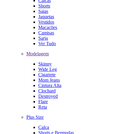
Calças
Shorts
Saias
Jaquetas
Vestidos
Macacões
Camisas
Sarja
Ver Tudo
Modelagem
Skinny
Wide Leg
Cigarrete
Mom Jeans
Cintura Alta
Clochard
Destroyed
Flare
Reta
Plus Size
Calça
Shorts e Bermudas