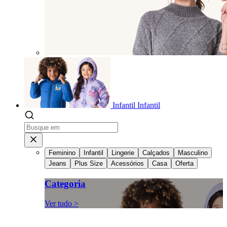
Infantil
Infantil
Feminino
Infantil
Lingerie
Calçados
Masculino
Jeans
Plus Size
Acessórios
Casa
Oferta
Categoria
Ver tudo >