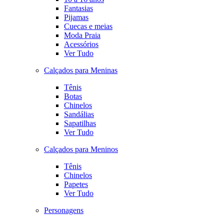
Fantasias
Pijamas
Cuecas e meias
Moda Praia
Acessórios
Ver Tudo
Calçados para Meninas
Tênis
Botas
Chinelos
Sandálias
Sapatilhas
Ver Tudo
Calçados para Meninos
Tênis
Chinelos
Papetes
Ver Tudo
Personagens